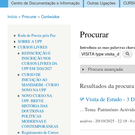
Centro de Documentação e Informação
Outras Ligações
CURSO
Menu principal
Início
»
Procurar
»
Conteúdos
Está aqui
Procurar
Roda de Poesia pela Paz
SOBRE A UPP
Introduza as suas palavras chav
CURSOS LIVRES
REINSCRIÇÃO E
INSCRIÇÃO NOS
CURSOS LIVRES DA
UPP EM 2026/2027
Procura avançada
Mostrar
CURSO DE
INICIAÇÃO AO
Resultados da procura
MANDARIM - CURSO
NOVO NA UPP
NOVO CURSO NA
9ª Visita de Estudo - 3 D
UPP: BREVE
HISTÓRIA DAS
... Tema: Património Activid
DOUTRINAS
POLÍTICAS
aoalves
- 20/10/2025 - 22:18 - 0 
MODERNAS E
CONTEMPORÂNEAS
Regulamento de Cursos