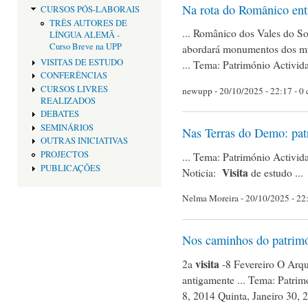
Na rota do Românico ent
CURSOS PÓS-LABORAIS
TRÊS AUTORES DE
... Românico dos Vales do S
LÍNGUA ALEMÃ -
Curso Breve na UPP
abordará monumentos dos mu
VISITAS DE ESTUDO
... Tema: Património Activid
CONFERÊNCIAS
CURSOS LIVRES
newupp
- 20/10/2025 - 22:17 - 0
REALIZADOS
DEBATES
SEMINÁRIOS
Nas Terras do Demo: pat
OUTRAS INICIATIVAS
PROJECTOS
... Tema: Património Activid
PUBLICAÇÕES
Visita
Noticia:
de estudo ...
Nelma Moreira
- 20/10/2025 - 22:
Nos caminhos do patrim
visita
2a
-8 Fevereiro O Arq
antigamente ... Tema: Patri
8, 2014 Quinta, Janeiro 30,