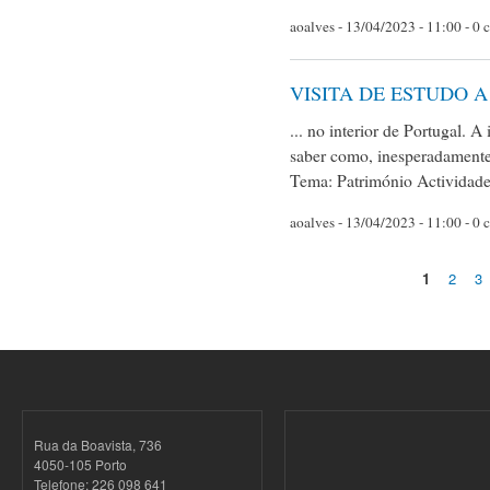
aoalves
- 13/04/2023 - 11:00 - 0 
VISITA DE ESTUDO A
... no interior de Portugal. 
saber como, inesperadamente 
Tema: Património Actividad
aoalves
- 13/04/2023 - 11:00 - 0 
1
2
3
Páginas
Rua da Boavista, 736
4050-105 Porto
Telefone: 226 098 641