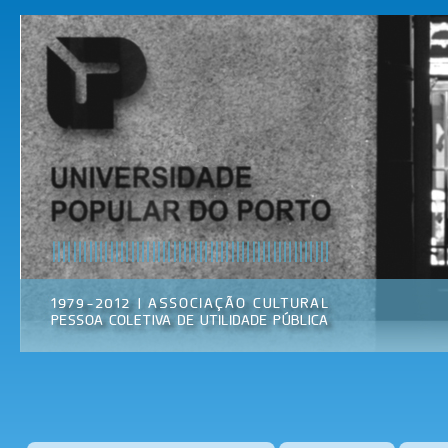
Pas
par
Universidade
Associação
con
Popular do
Cultural
prin
Porto