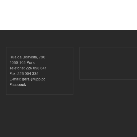
Rua da Boavista, 736
4050-105 Porto
Telefone: 226 098 641
Fax: 226 004 335
E-mail:
geral@upp.pt
Facebook