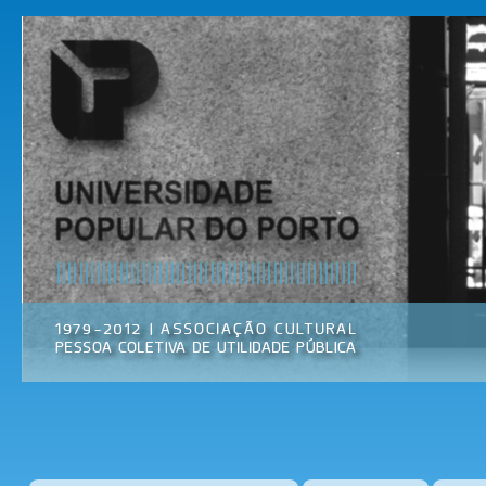
Pas
par
Universidade
Associação
con
Popular do
Cultural
prin
Porto