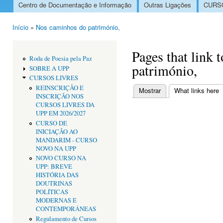
Centro de Documentação e Informação
Outras Ligações
CURSO
Menu principal
Início
»
Nos caminhos do património,
Está aqui
Pages that link
Roda de Poesia pela Paz
património,
SOBRE A UPP
CURSOS LIVRES
REINSCRIÇÃO E
Mostrar
What links here
(
INSCRIÇÃO NOS
Separadores primári
CURSOS LIVRES DA
UPP EM 2026/2027
CURSO DE
INICIAÇÃO AO
MANDARIM - CURSO
NOVO NA UPP
NOVO CURSO NA
UPP: BREVE
HISTÓRIA DAS
DOUTRINAS
POLÍTICAS
MODERNAS E
CONTEMPORÂNEAS
Regulamento de Cursos