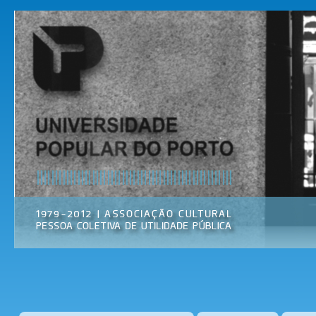
Pas
par
Universidade
Associação
con
Popular do
Cultural
prin
Porto