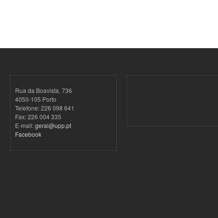
Rua da Boavista, 736
4050-105 Porto
Telefone: 226 098 641
Fax: 226 004 335
E-mail:
geral@upp.pt
Facebook