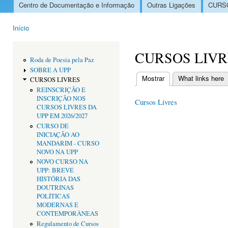
Centro de Documentação e Informação
Outras Ligações
CURSO
Menu principal
Início
Está aqui
CURSOS LIVR
Roda de Poesia pela Paz
SOBRE A UPP
Mostrar
(separador ativo)
What links here
CURSOS LIVRES
Separadores primári
REINSCRIÇÃO E
INSCRIÇÃO NOS
Cursos Livres
CURSOS LIVRES DA
UPP EM 2026/2027
CURSO DE
INICIAÇÃO AO
MANDARIM - CURSO
NOVO NA UPP
NOVO CURSO NA
UPP: BREVE
HISTÓRIA DAS
DOUTRINAS
POLÍTICAS
MODERNAS E
CONTEMPORÂNEAS
Regulamento de Cursos