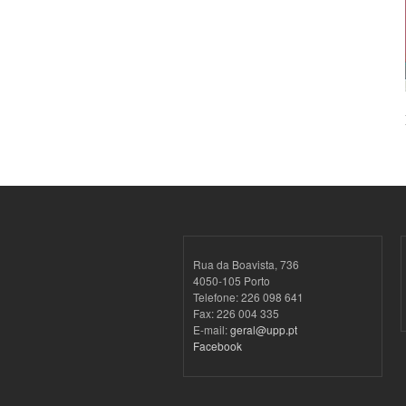
Rua da Boavista, 736
4050-105 Porto
Telefone: 226 098 641
Fax: 226 004 335
E-mail:
geral@upp.pt
Facebook