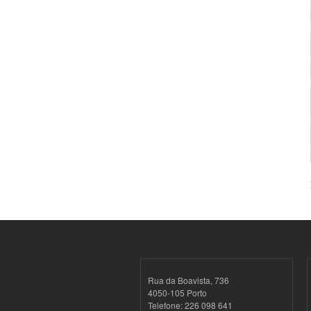
Rua da Boavista, 736
4050-105 Porto
Telefone: 226 098 641