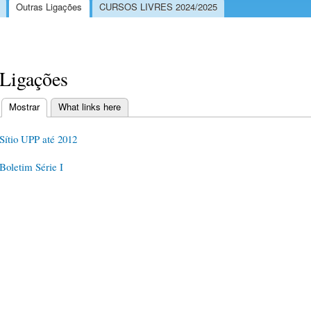
Outras Ligações
CURSOS LIVRES 2024/2025
Ligações
Mostrar
(separador ativo)
What links here
Separadores primários
Sítio UPP até 2012
Boletim Série I