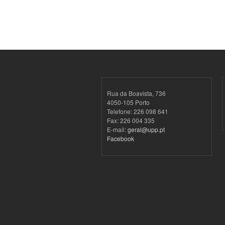
Rua da Boavista, 736
4050-105 Porto
Telefone: 226 098 641
Fax: 226 004 335
E-mail:
geral@upp.pt
Facebook