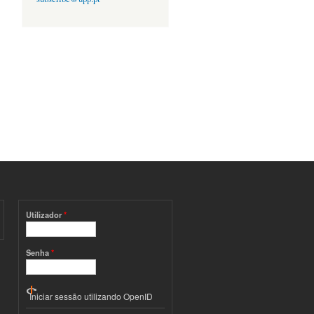
Utilizador
*
Senha
*
Iniciar sessão utilizando OpenID