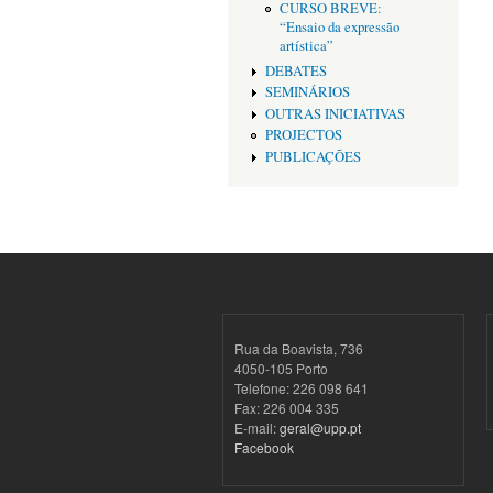
CURSO BREVE:
“Ensaio da expressão
artística”
DEBATES
SEMINÁRIOS
OUTRAS INICIATIVAS
PROJECTOS
PUBLICAÇÕES
Rua da Boavista, 736
4050-105 Porto
Telefone: 226 098 641
Fax: 226 004 335
E-mail:
geral@upp.pt
Facebook