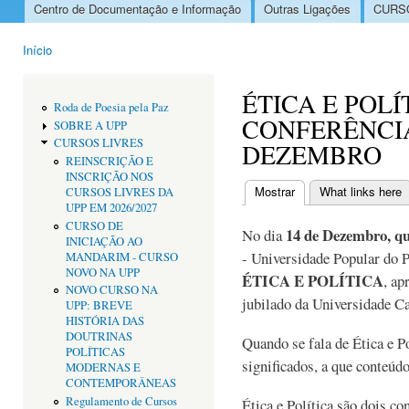
Centro de Documentação e Informação
Outras Ligações
CURSO
Menu principal
Início
Está aqui
ÉTICA E POLÍ
Roda de Poesia pela Paz
CONFERÊNCIA
SOBRE A UPP
CURSOS LIVRES
DEZEMBRO
REINSCRIÇÃO E
INSCRIÇÃO NOS
Mostrar
(separador ativo)
What links here
CURSOS LIVRES DA
Separadores primári
UPP EM 2026/2027
CURSO DE
14 de Dezembro, qu
No dia
INICIAÇÃO AO
- Universidade Popular do 
MANDARIM - CURSO
NOVO NA UPP
ÉTICA E POLÍTICA
, ap
NOVO CURSO NA
jubilado da Universidade Ca
UPP: BREVE
HISTÓRIA DAS
DOUTRINAS
Quando se fala de Ética e Pol
POLÍTICAS
significados, a que conteúd
MODERNAS E
CONTEMPORÂNEAS
Regulamento de Cursos
Ética e Política são dois c