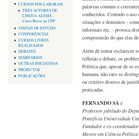
CURSOS PÓS-LABORAIS
palavras comuns e correntes
TRÊS AUTORES DE
conhecidos. Contudo o uso d
LÍNGUA ALEMÃ -
Curso Breve na UPP
situações e domínios - comu
VISITAS DE ESTUDO
informais etc. - provoca dis
CONFERÊNCIAS
compreensão do que elas de 
CURSOS LIVRES
REALIZADOS
Além de tentar esclarecer es
DEBATES
SEMINÁRIOS
reflexão e debate, os proble
OUTRAS INICIATIVAS
Política que, apesar de se
PROJECTOS
humana, não raro se disting
PUBLICAÇÕES
ou critério diverso de justi
praticadas.
FERNANDO SÁ
é
Professor jubilado do Dep
Pontifícia Universidade Ca
Fundador e ex-coordenador
Mestre em Ciência Política 