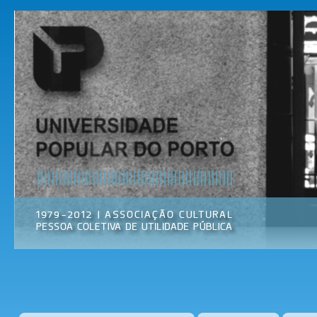
Pas
par
Universidade
Associação
con
Popular do
Cultural
prin
Porto