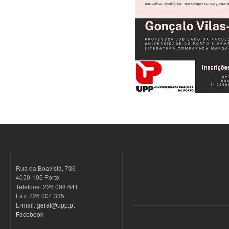
Rua da Boavista, 736
4050-105 Porto
Telefone: 226 098 641
Fax: 226 004 335
E-mail:
geral@upp.pt
Facebook