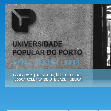
Pas
par
Universidade
Associação
con
Popular do
Cultural
prin
Porto