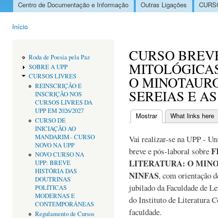
Centro de Documentação e Informação
Outras Ligações
CURSO
Menu principal
Início
Está aqui
CURSO BREVE
Roda de Poesia pela Paz
MITOLÓGICAS
SOBRE A UPP
CURSOS LIVRES
O MINOTAURO
REINSCRIÇÃO E
SEREIAS E AS
INSCRIÇÃO NOS
CURSOS LIVRES DA
UPP EM 2026/2027
Mostrar
(separador ativo)
What links here
CURSO DE
Separadores primári
INICIAÇÃO AO
MANDARIM - CURSO
Vai realizar-se na UPP - U
NOVO NA UPP
F
breve e pós-laboral sobre
NOVO CURSO NA
LITERATURA: O MINOT
UPP: BREVE
HISTÓRIA DAS
NINFAS
, com orientação 
DOUTRINAS
jubilado da Faculdade de L
POLÍTICAS
MODERNAS E
do Instituto de Literatura
CONTEMPORÂNEAS
faculdade.
Regulamento de Cursos