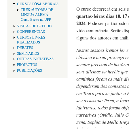
CURSOS PÓS-LABORAIS
O curso decorrerá em seis 
TRÊS AUTORES DE
LÍNGUA ALEMÃ -
quartas-feiras dias 10. 17 
Curso Breve na UPP
2024
. Pode ser participado 
VISITAS DE ESTUDO
videoconferência. Serão dis
CONFERÊNCIAS
alguns dos autores em análi
CURSOS LIVRES
REALIZADOS
DEBATES
Nestas sessões iremos ler e
SEMINÁRIOS
clássica e a sua presença n
OUTRAS INICIATIVAS
sempre precisou de históri
PROJECTOS
PUBLICAÇÕES
seus dilemas ou heróis que 
caminhos foram os mais div
dependeram dos contextos d
em Touro para se juntar a
seu assassino Teseu, a Ícar
labirintos, todos foram obj
narrativas (Ovídio, Julio C
Sena, Sophia de Mello Brey