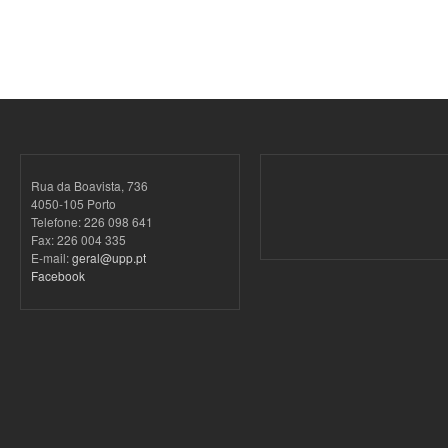
Rua da Boavista, 736
4050-105 Porto
Telefone: 226 098 641
Fax: 226 004 335
E-mail:
geral@upp.pt
Facebook