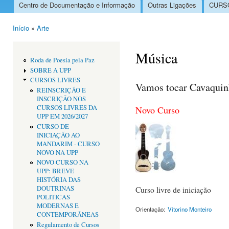
Centro de Documentação e Informação
Outras Ligações
CURSO
Menu principal
Início
»
Arte
Está aqui
Música
Roda de Poesia pela Paz
SOBRE A UPP
CURSOS LIVRES
Vamos tocar Cavaqui
REINSCRIÇÃO E
INSCRIÇÃO NOS
CURSOS LIVRES DA
Novo Curso
UPP EM 2026/2027
CURSO DE
INICIAÇÃO AO
MANDARIM - CURSO
NOVO NA UPP
NOVO CURSO NA
UPP: BREVE
HISTÓRIA DAS
DOUTRINAS
Curso livre de iniciação
POLÍTICAS
MODERNAS E
Orientação:
Vitorino Monteiro
CONTEMPORÂNEAS
Regulamento de Cursos