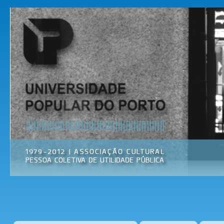
Pas
par
Universidade
Associação
con
Popular do
Cultural
prin
Porto