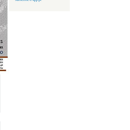
erca de A
OBRA
MUSICAL
DE JOSÉ
AFONSO:
CURSO