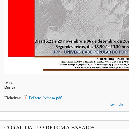
Tema:
Música
Ficheiros:
Folheto JAfonso.pdf
ac
Ler mais
CORAL DA UPP RETOMA ENSAIOS