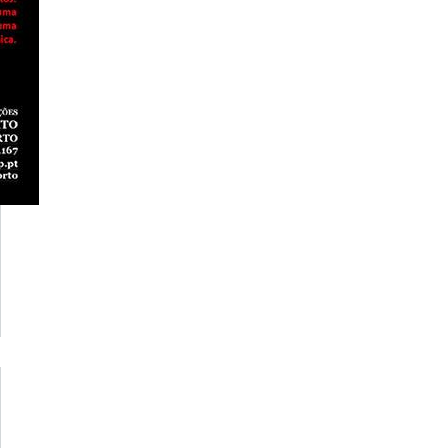
rca de
CORAL
A UPP
TOMA
SAIOS