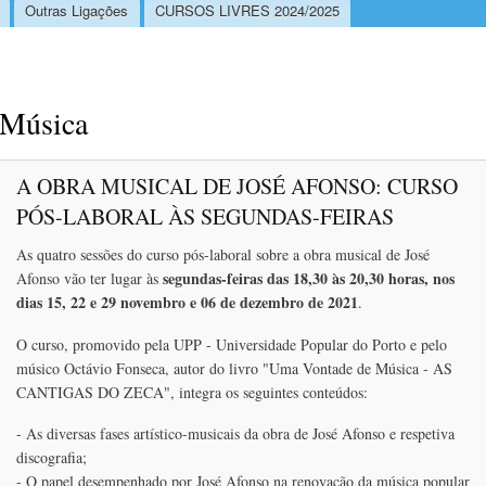
Outras Ligações
CURSOS LIVRES 2024/2025
Música
A OBRA MUSICAL DE JOSÉ AFONSO: CURSO
PÓS-LABORAL ÀS SEGUNDAS-FEIRAS
As quatro sessões do curso pós-laboral sobre a obra musical de José
segundas-feiras das 18,30 às 20,30 horas, nos
Afonso vão ter lugar às
dias 15, 22 e 29 novembro e 06 de dezembro de 2021
.
O curso, promovido pela UPP - Universidade Popular do Porto e pelo
músico Octávio Fonseca, autor do livro "Uma Vontade de Música - AS
CANTIGAS DO ZECA", integra os seguintes conteúdos:
- As diversas fases artístico-musicais da obra de José Afonso e respetiva
discografia;
- O papel desempenhado por José Afonso na renovação da música popular