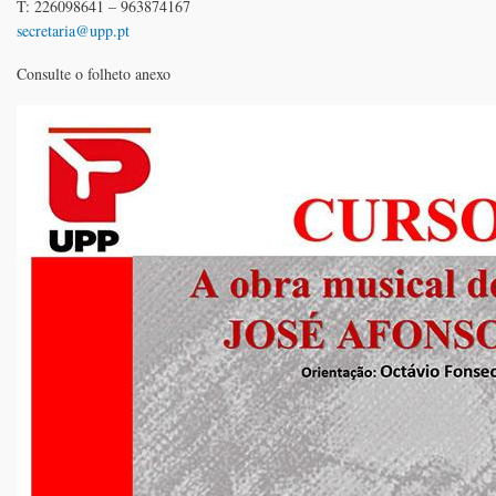
T: 226098641 – 963874167
secretaria@upp.pt
Consulte o folheto anexo