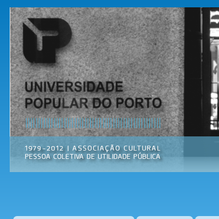
Pas
par
Universidade
Associação
con
Popular do
Cultural
prin
Porto