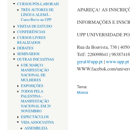
CURSOS PÓS-LABORAIS
APAREÇA! AS INSCRIÇ
TRÊS AUTORES DE
LÍNGUA ALEMÃ -
Curso Breve na UPP
INFORMAÇÕES E INSCR
VISITAS DE ESTUDO
CONFERÊNCIAS
UPP UNIVERSIDADE P
CURSOS LIVRES
REALIZADOS
Rua da Boavista, 736 | 405
DEBATES
Telf: 226098641 | 9638741
SEMINÁRIOS
OUTRAS INICIATIVAS
geral@upp.pt
|
www.upp.pt
8 DE MARÇO:
WWW.facebok.com/univers
MANIFESTAÇÃO
NACIONAL DE
MULHERES
EXPOSIÇÕES
Tema:
TODOS PELA
Música
PALESTINA -
MANIFESTAÇÃO
NACIONAL EM 29
NOVEMBRO
ESPECTÁCULOS
VIDA ASSOCIATIVA
ASSEMBLEIA