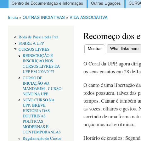
Centro de Documentação e Informação
Outras Ligações
CURSO
Menu principal
Início
»
OUTRAS INICIATIVAS
»
VIDA ASSOCIATIVA
Está aqui
Recomeço dos e
Roda de Poesia pela Paz
SOBRE A UPP
Mostrar
(separador ativo)
What links here
CURSOS LIVRES
Separadores primári
REINSCRIÇÃO E
INSCRIÇÃO NOS
O Coral da UPP, agora diri
CURSOS LIVRES DA
os seus ensaios em 28 de Ja
UPP EM 2026/2027
CURSO DE
INICIAÇÃO AO
O canto é uma libertação d
MANDARIM - CURSO
todos possuem, talvez das 
NOVO NA UPP
tempos. Cantar é também um
NOVO CURSO NA
UPP: BREVE
as vozes, olhares e gestos.
HISTÓRIA DAS
sorrindo de uma forma nat
DOUTRINAS
POLÍTICAS
noção musical e rítmica.
MODERNAS E
CONTEMPORÂNEAS
Horário de ensaios: Segund
Regulamento de Cursos