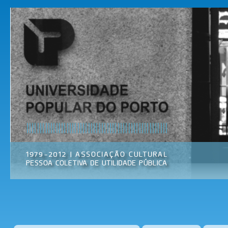
Pas
par
Universidade
Associação
con
Popular do
Cultural
prin
Porto