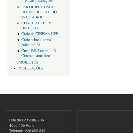
Novas Instalações
PARTICIPE COM A
UPP NO DESFILE DO
25 DE ABRIL
CONCERTO COM
HISTÓRIA
Ciclo de CINEMA UPP
Ciclo sobre cinema
palestiniano
Curso Pós-Laboral: “O
Cinema Amnésico”
PROJECTOS
PUBLICAÇÕES
Rua da Boavista, 736
4050-105 Porto
Telefone: 226 098 641