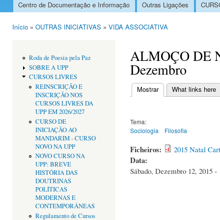
Centro de Documentação e Informação
Outras Ligações
CURSO
Menu principal
Início
»
OUTRAS INICIATIVAS
»
VIDA ASSOCIATIVA
Está aqui
ALMOÇO DE NA
Roda de Poesia pela Paz
Dezembro
SOBRE A UPP
CURSOS LIVRES
REINSCRIÇÃO E
Mostrar
(separador ativo)
What links here
INSCRIÇÃO NOS
Separadores primári
CURSOS LIVRES DA
UPP EM 2026/2027
CURSO DE
Tema:
INICIAÇÃO AO
Sociologia
Filosofia
MANDARIM - CURSO
NOVO NA UPP
Ficheiros:
2015 Natal Car
NOVO CURSO NA
Data:
UPP: BREVE
Sábado, Dezembro 12, 2015 - 
HISTÓRIA DAS
DOUTRINAS
POLÍTICAS
MODERNAS E
CONTEMPORÂNEAS
Regulamento de Cursos