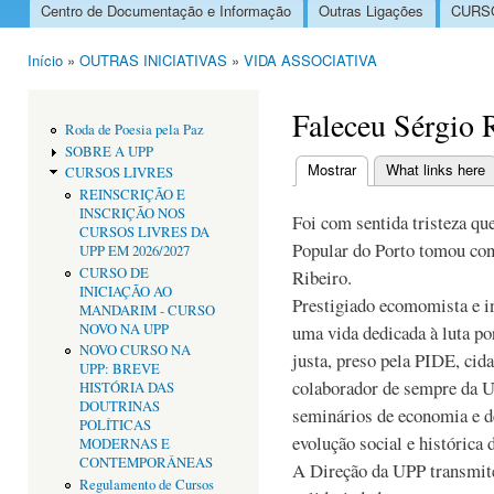
Centro de Documentação e Informação
Outras Ligações
CURSO
Menu principal
Início
»
OUTRAS INICIATIVAS
»
VIDA ASSOCIATIVA
Está aqui
Faleceu Sérgio 
Roda de Poesia pela Paz
SOBRE A UPP
Mostrar
(separador ativo)
What links here
CURSOS LIVRES
Separadores primári
REINSCRIÇÃO E
INSCRIÇÃO NOS
Foi com sentida tristeza qu
CURSOS LIVRES DA
Popular do Porto tomou con
UPP EM 2026/2027
CURSO DE
Ribeiro.
INICIAÇÃO AO
Prestigiado ecomomista e in
MANDARIM - CURSO
NOVO NA UPP
uma vida dedicada à luta po
NOVO CURSO NA
justa, preso pela PIDE, cid
UPP: BREVE
colaborador de sempre da U
HISTÓRIA DAS
DOUTRINAS
seminários de economia e d
POLÍTICAS
evolução social e histórica
MODERNAS E
CONTEMPORÂNEAS
A Direção da UPP transmite
Regulamento de Cursos