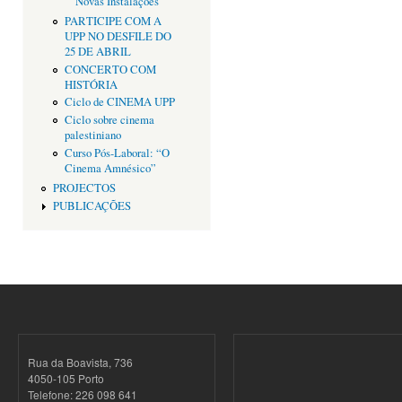
Novas Instalações
PARTICIPE COM A
UPP NO DESFILE DO
25 DE ABRIL
CONCERTO COM
HISTÓRIA
Ciclo de CINEMA UPP
Ciclo sobre cinema
palestiniano
Curso Pós-Laboral: “O
Cinema Amnésico”
PROJECTOS
PUBLICAÇÕES
Rua da Boavista, 736
4050-105 Porto
Telefone: 226 098 641