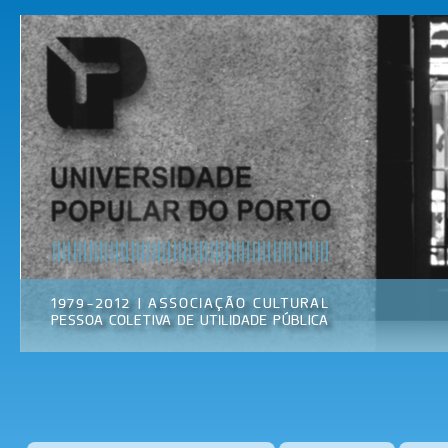
Pas
par
Universidade
Associação
con
Popular do
Cultural
prin
Porto