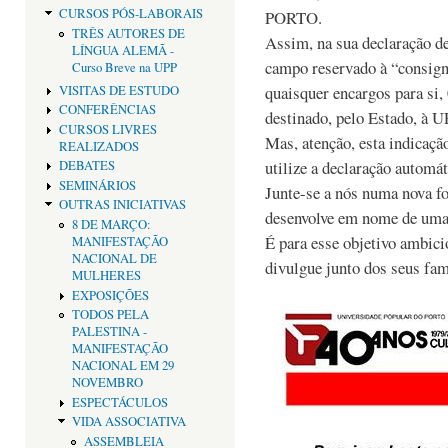
CURSOS PÓS-LABORAIS
PORTO.
TRÊS AUTORES DE
Assim, na sua declaração d
LÍNGUA ALEMÃ -
campo reservado à “consign
Curso Breve na UPP
quaisquer encargos para si,
VISITAS DE ESTUDO
CONFERÊNCIAS
destinado, pelo Estado, à U
CURSOS LIVRES
Mas, atenção, esta indicaçã
REALIZADOS
utilize a declaração automát
DEBATES
SEMINÁRIOS
Junte-se a nós numa nova f
OUTRAS INICIATIVAS
desenvolve em nome de uma 
8 DE MARÇO:
É para esse objetivo ambici
MANIFESTAÇÃO
NACIONAL DE
divulgue junto dos seus fam
MULHERES
EXPOSIÇÕES
TODOS PELA
PALESTINA -
MANIFESTAÇÃO
NACIONAL EM 29
NOVEMBRO
ESPECTÁCULOS
VIDA ASSOCIATIVA
ASSEMBLEIA