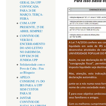
GERAL DA UPP
CONVOCADA
PARA 24 DE
MARÇO, TERÇA-
FEIRA
COM A UPP
PRESENTE, 25 DE
ABRIL SEMPRE!
CONVÍVIO DE
VERÃO E
ENCERRAMENTO
DO ANO LETIVO
NO JARDIM DA
UPP EM 29 DE
JUNHOA UPP
Solidariedade com o
Povo de Cuba - Fim
ao Bloqueio
APELO:
CONSIGNE 1% DO
IRS PARA A UPP
SEM CUSTOS
PARA SI
JANTAR
CONVÍVIO DE
NATAL NA UPP EM