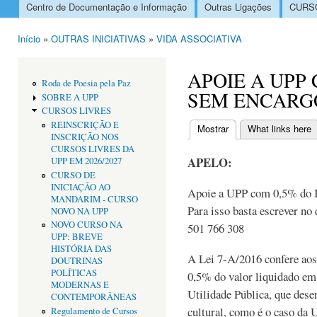
Centro de Documentação e Informação
Outras Ligações
CURSO
Menu principal
Início
»
OUTRAS INICIATIVAS
»
VIDA ASSOCIATIVA
Está aqui
APOIE A UPP 
Roda de Poesia pela Paz
SEM ENCARG
SOBRE A UPP
CURSOS LIVRES
REINSCRIÇÃO E
Mostrar
(separador ativo)
What links here
INSCRIÇÃO NOS
Separadores primári
CURSOS LIVRES DA
APELO:
UPP EM 2026/2027
CURSO DE
INICIAÇÃO AO
Apoie a UPP com 0,5% do I
MANDARIM - CURSO
Para isso basta escrever n
NOVO NA UPP
NOVO CURSO NA
501 766 308
UPP: BREVE
HISTÓRIA DAS
A Lei 7-A/2016 confere aos
DOUTRINAS
POLÍTICAS
0,5% do valor liquidado em
MODERNAS E
Utilidade Pública, que desen
CONTEMPORÂNEAS
cultural, como é o cas
Regulamento de Cursos