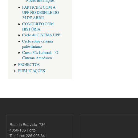
Novas Instalações
PARTICIPE COM A
UPP NO DESFILE DO
25 DE ABRIL
CONCERTO COM
HISTÓRIA
Ciclo de CINEMA UPP
Ciclo sobre cinema
palestiniano
Curso Pós-Laboral: “O
Cinema Amnésico”
PROJECTOS
PUBLICAÇÕES
Rua da Boavista, 736
4050-105 Porto
Telefone: 226 098 641