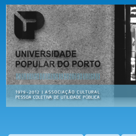
Pas
par
Universidade
Associação
con
Popular do
Cultural
prin
Porto