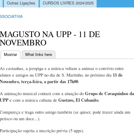
Outras Ligações
CURSOS LIVRES 2024/2025
ASSOCIATIVA
MAGUSTO NA UPP - 11 DE
NOVEMBRO
Mostrar
(separador ativo)
What links here
Separadores primários
As castanhas, a jeropiga e a música voltam a animar o convívio entre
11 de
alunos e amigos na UPP no dia de S. Martinho, no próximo dia
Novembro, terça-feira, a partir das 17h00
.
Grupo de Cavaquinhos da
A animação musical contará com a atuação do
UPP
Gustavo, El Cubanito
e com a música cubana de
.
Compareça e traga outro amigo também (se quiser, pode trazer ainda um
petisco ou um doce...).
Participação sujeita a inscrição prévia (5 upps).