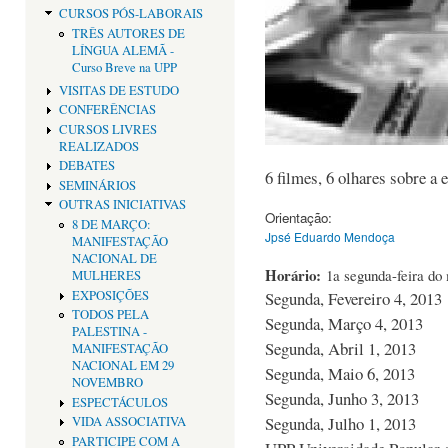
CURSOS PÓS-LABORAIS
TRÊS AUTORES DE
LÍNGUA ALEMÃ -
Curso Breve na UPP
VISITAS DE ESTUDO
CONFERÊNCIAS
CURSOS LIVRES
REALIZADOS
DEBATES
6 filmes, 6 olhares sobre a 
SEMINÁRIOS
OUTRAS INICIATIVAS
Orientação:
8 DE MARÇO:
Jpsé Eduardo Mendoça
MANIFESTAÇÃO
NACIONAL DE
Horário:
1a segunda-feira d
MULHERES
EXPOSIÇÕES
Segunda, Fevereiro 4, 2013
TODOS PELA
Segunda, Março 4, 2013
PALESTINA -
Segunda, Abril 1, 2013
MANIFESTAÇÃO
NACIONAL EM 29
Segunda, Maio 6, 2013
NOVEMBRO
Segunda, Junho 3, 2013
ESPECTÁCULOS
Segunda, Julho 1, 2013
VIDA ASSOCIATIVA
PARTICIPE COM A