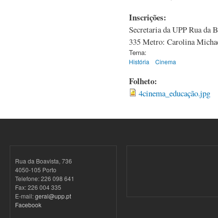
Inscrições:
Secretaria da UPP Rua da B
335 Metro: Carolina Micha
Tema:
História
Cinema
Folheto:
4cinema_educação.jpg
Rua da Boavista, 736
4050-105 Porto
Telefone: 226 098 641
Fax: 226 004 335
E-mail:
geral@upp.pt
Facebook