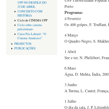
UPP Universidade Popular d
UPP NO DESFILE DO
Porto
25 DE ABRIL
Programa:
CONCERTO COM
HISTÓRIA
4 Feveriro
Ciclo de CINEMA UPP
Os 400 golpes, F. Truffaut,
Ciclo sobre cinema
palestiniano
Curso Pós-Laboral: “O
4 Março
Cinema Amnésico”
O Quadro Negro, S. Makhma
PROJECTOS
PUBLICAÇÕES
1 Abril
Ser e ter, N. Phillibert, Fra
6 Maio
Água, D. Mehta, Índia, 200
3 Junho
A Turma, L. Cautet, França
1 Julho
O dia da sala, J. P. Lilienfe