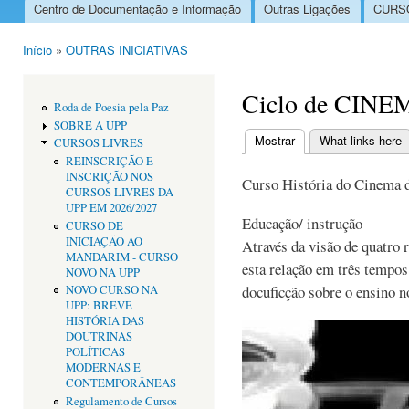
Centro de Documentação e Informação
Outras Ligações
CURSO
Menu principal
Início
»
OUTRAS INICIATIVAS
Está aqui
Ciclo de CIN
Roda de Poesia pela Paz
SOBRE A UPP
Mostrar
(separador ativo)
What links here
CURSOS LIVRES
Separadores primári
REINSCRIÇÃO E
INSCRIÇÃO NOS
Curso História do Cinema
CURSOS LIVRES DA
UPP EM 2026/2027
Educação/ instrução
CURSO DE
INICIAÇÃO AO
Através da visão de quatro 
MANDARIM - CURSO
esta relação em três tempo
NOVO NA UPP
docuficção sobre o ensino no
NOVO CURSO NA
UPP: BREVE
HISTÓRIA DAS
DOUTRINAS
POLÍTICAS
MODERNAS E
CONTEMPORÂNEAS
Regulamento de Cursos