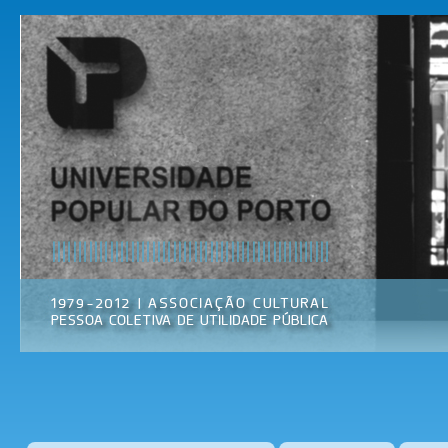
Pas
par
Universidade
Associação
con
Popular do
Cultural
prin
Porto