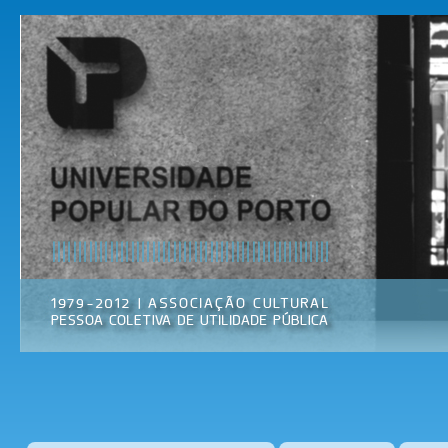
Pas
par
Universidade
Associação
con
Popular do
Cultural
prin
Porto