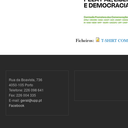
Ficheiros:
T-SHIRT COM
Rua da Boavista, 736
4050-105 Porto
Telefone: 226 098 641
Fax: 226 004 335
E-mail:
geral@upp.pt
Facebook