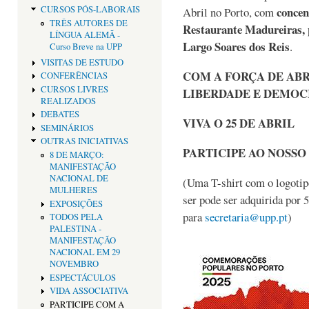
concen
CURSOS PÓS-LABORAIS
Abril no Porto, com
TRÊS AUTORES DE
Restaurante Madureiras, 
LÍNGUA ALEMÃ -
Largo Soares dos Reis
.
Curso Breve na UPP
VISITAS DE ESTUDO
COM A FORÇA DE ABR
CONFERÊNCIAS
CURSOS LIVRES
LIBERDADE E DEMOC
REALIZADOS
DEBATES
VIVA O 25 DE ABRIL
SEMINÁRIOS
OUTRAS INICIATIVAS
PARTICIPE AO NOSSO
8 DE MARÇO:
MANIFESTAÇÃO
NACIONAL DE
(Uma T-shirt com o logotipo
MULHERES
ser pode ser adquirida por 
EXPOSIÇÕES
para
secretaria@upp.pt
)
TODOS PELA
PALESTINA -
MANIFESTAÇÃO
NACIONAL EM 29
NOVEMBRO
ESPECTÁCULOS
VIDA ASSOCIATIVA
PARTICIPE COM A