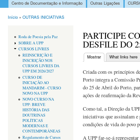
Centro de Documentação e Informação
Outras Ligações
CURSO
Menu principal
Início
»
OUTRAS INICIATIVAS
Está aqui
PARTICIPE C
Roda de Poesia pela Paz
DESFILE DO 2
SOBRE A UPP
CURSOS LIVRES
REINSCRIÇÃO E
Mostrar
(separador ativo)
What links here
INSCRIÇÃO NOS
Separadores primári
CURSOS LIVRES DA
Criada com os princípios d
UPP EM 2026/2027
CURSO DE
Porto integra a Comissão 
INICIAÇÃO AO
do 25 de Abril do Porto, pa
MANDARIM - CURSO
NOVO NA UPP
ações de reafirmação da Rev
NOVO CURSO NA
UPP: BREVE
Como tal, a Direção da UPP 
HISTÓRIA DAS
DOUTRINAS
iniciativas que assinalam e
POLÍTICAS
condições de vida do povo p
MODERNAS E
CONTEMPORÂNEAS
A UPP far-se-á representar 
Regulamento de Cursos