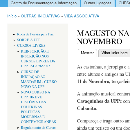
Centro de Documentação e Informação
Outras Ligações
CURSO
Menu principal
Início
»
OUTRAS INICIATIVAS
»
VIDA ASSOCIATIVA
Está aqui
MAGUSTO NA U
Roda de Poesia pela Paz
NOVEMBRO
SOBRE A UPP
CURSOS LIVRES
REINSCRIÇÃO E
Mostrar
(separador ativo)
What links here
INSCRIÇÃO NOS
Separadores primári
CURSOS LIVRES DA
As castanhas, a jeropiga e 
UPP EM 2026/2027
CURSO DE
entre alunos e amigos na U
INICIAÇÃO AO
11 de Novembro, terça-feir
MANDARIM - CURSO
NOVO NA UPP
NOVO CURSO NA
A animação musical contar
UPP: BREVE
Cavaquinhos da UPP
e co
HISTÓRIA DAS
DOUTRINAS
Cubanito
.
POLÍTICAS
MODERNAS E
Compareça e traga outro am
CONTEMPORÂNEAS
ainda um petisco ou um doce
Regulamento de Cursos