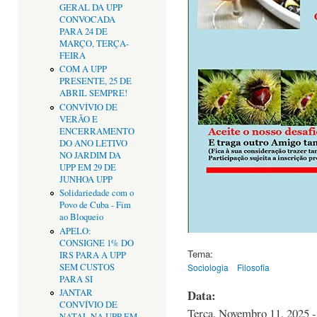
GERAL DA UPP
CONVOCADA
PARA 24 DE
MARÇO, TERÇA-
FEIRA
COM A UPP
PRESENTE, 25 DE
ABRIL SEMPRE!
CONVÍVIO DE
VERÃO E
ENCERRAMENTO
DO ANO LETIVO
NO JARDIM DA
UPP EM 29 DE
JUNHOA UPP
Solidariedade com o
Povo de Cuba - Fim
ao Bloqueio
APELO:
CONSIGNE 1% DO
Tema:
IRS PARA A UPP
SEM CUSTOS
Sociologia
Filosofia
PARA SI
Data:
JANTAR
CONVÍVIO DE
Terça, Novembro 11, 2025 -
NATAL NA UPP EM