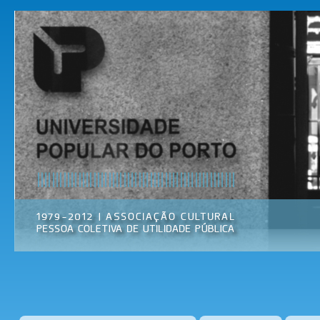
Pas
par
Universidade
Associação
con
Popular do
Cultural
prin
Porto