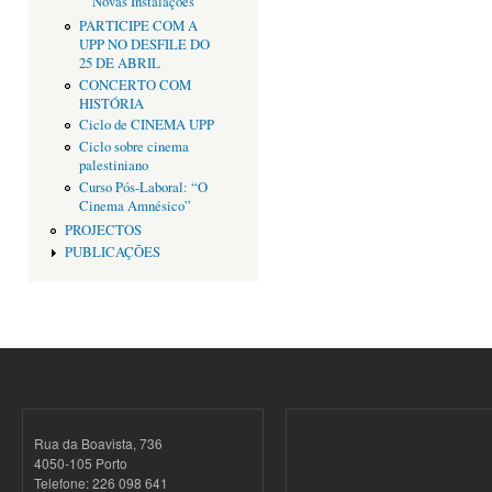
Novas Instalações
PARTICIPE COM A
UPP NO DESFILE DO
25 DE ABRIL
CONCERTO COM
HISTÓRIA
Ciclo de CINEMA UPP
Ciclo sobre cinema
palestiniano
Curso Pós-Laboral: “O
Cinema Amnésico”
PROJECTOS
PUBLICAÇÕES
Rua da Boavista, 736
4050-105 Porto
Telefone: 226 098 641