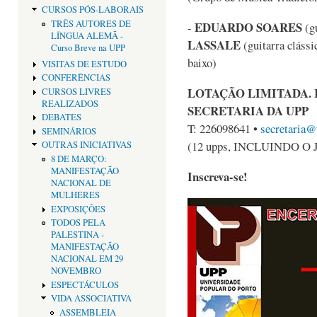
CURSOS PÓS-LABORAIS
TRÊS AUTORES DE
EDUARDO SOARES
-
(gu
LÍNGUA ALEMÃ -
LASSALE
(guitarra clássi
Curso Breve na UPP
baixo)
VISITAS DE ESTUDO
CONFERÊNCIAS
LOTAÇÃO LIMITADA. 
CURSOS LIVRES
REALIZADOS
SECRETARIA DA UPP
DEBATES
T: 226098641 •
secretaria@
SEMINÁRIOS
(12 upps, INCLUINDO O
OUTRAS INICIATIVAS
8 DE MARÇO:
MANIFESTAÇÃO
Inscreva-se!
NACIONAL DE
MULHERES
EXPOSIÇÕES
TODOS PELA
PALESTINA -
MANIFESTAÇÃO
NACIONAL EM 29
NOVEMBRO
ESPECTÁCULOS
VIDA ASSOCIATIVA
ASSEMBLEIA