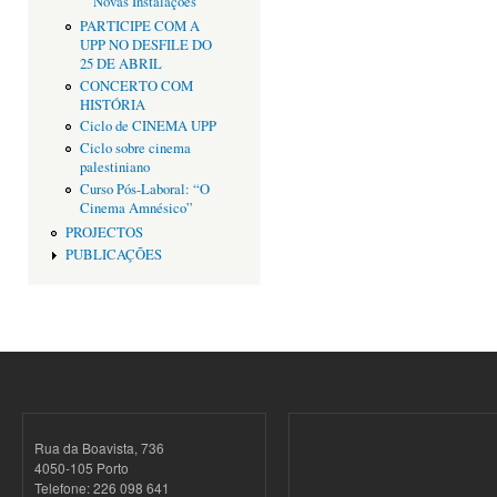
Novas Instalações
PARTICIPE COM A
UPP NO DESFILE DO
25 DE ABRIL
CONCERTO COM
HISTÓRIA
Ciclo de CINEMA UPP
Ciclo sobre cinema
palestiniano
Curso Pós-Laboral: “O
Cinema Amnésico”
PROJECTOS
PUBLICAÇÕES
Rua da Boavista, 736
4050-105 Porto
Telefone: 226 098 641