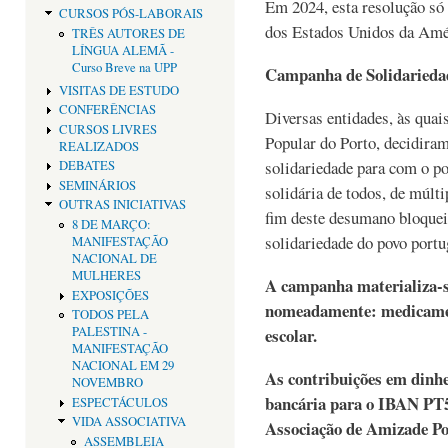
Em 2024, esta resolução só 
CURSOS PÓS-LABORAIS
dos Estados Unidos da Amér
TRÊS AUTORES DE
LÍNGUA ALEMÃ -
Curso Breve na UPP
Campanha de Solidarieda
VISITAS DE ESTUDO
CONFERÊNCIAS
Diversas entidades, às quai
CURSOS LIVRES
Popular do Porto, decidir
REALIZADOS
solidariedade para com o po
DEBATES
SEMINÁRIOS
solidária de todos, de múlt
OUTRAS INICIATIVAS
fim deste desumano bloquei
8 DE MARÇO:
solidariedade do povo port
MANIFESTAÇÃO
NACIONAL DE
MULHERES
A campanha materializa-se
EXPOSIÇÕES
nomeadamente: medicamen
TODOS PELA
PALESTINA -
escolar.
MANIFESTAÇÃO
NACIONAL EM 29
As contribuições em dinhe
NOVEMBRO
bancária para o IBAN PT5
ESPECTÁCULOS
VIDA ASSOCIATIVA
Associação de Amizade P
ASSEMBLEIA