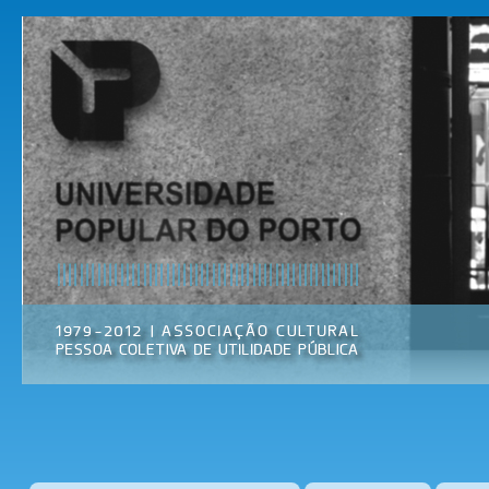
Pas
par
Universidade
Associação
con
Popular do
Cultural
prin
Porto