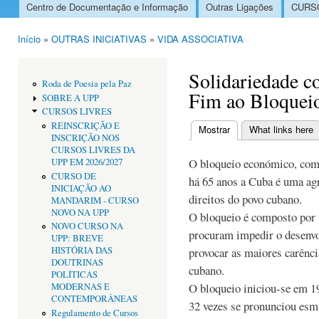
Centro de Documentação e Informação
Outras Ligações
CURSO
Menu principal
Início
»
OUTRAS INICIATIVAS
»
VIDA ASSOCIATIVA
Está aqui
Solidariedade c
Roda de Poesia pela Paz
Fim ao Bloquei
SOBRE A UPP
CURSOS LIVRES
REINSCRIÇÃO E
Mostrar
(separador ativo)
What links here
INSCRIÇÃO NOS
Separadores primári
CURSOS LIVRES DA
O bloqueio económico, com
UPP EM 2026/2027
CURSO DE
há 65 anos a Cuba é uma agr
INICIAÇÃO AO
direitos do povo cubano.
MANDARIM - CURSO
NOVO NA UPP
O bloqueio é composto por 
NOVO CURSO NA
procuram impedir o desenvo
UPP: BREVE
HISTÓRIA DAS
provocar as maiores carência
DOUTRINAS
cubano.
POLÍTICAS
O bloqueio iniciou-se em 
MODERNAS E
CONTEMPORÂNEAS
32 vezes se pronunciou esm
Regulamento de Cursos