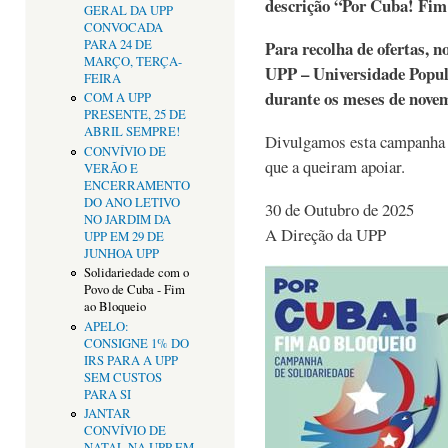
descrição “Por Cuba! Fim
GERAL DA UPP
CONVOCADA
PARA 24 DE
Para recolha de ofertas, 
MARÇO, TERÇA-
UPP – Universidade Popula
FEIRA
durante os meses de nove
COM A UPP
PRESENTE, 25 DE
ABRIL SEMPRE!
Divulgamos esta campanha e
CONVÍVIO DE
que a queiram apoiar.
VERÃO E
ENCERRAMENTO
DO ANO LETIVO
30 de Outubro de 2025
NO JARDIM DA
A Direção da UPP
UPP EM 29 DE
JUNHOA UPP
Solidariedade com o
Povo de Cuba - Fim
ao Bloqueio
APELO:
CONSIGNE 1% DO
IRS PARA A UPP
SEM CUSTOS
PARA SI
JANTAR
CONVÍVIO DE
NATAL NA UPP EM