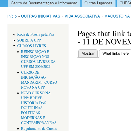
Centro de Documentação e Informação
Outras Ligações
CURSO
Menu principal
Início
»
OUTRAS INICIATIVAS
»
VIDA ASSOCIATIVA
»
MAGUSTO NA 
Está aqui
Pages that li
Roda de Poesia pela Paz
- 11 DE NOV
SOBRE A UPP
CURSOS LIVRES
REINSCRIÇÃO E
Mostrar
What links here
(
INSCRIÇÃO NOS
Separadores primári
CURSOS LIVRES DA
UPP EM 2026/2027
CURSO DE
INICIAÇÃO AO
MANDARIM - CURSO
NOVO NA UPP
NOVO CURSO NA
UPP: BREVE
HISTÓRIA DAS
DOUTRINAS
POLÍTICAS
MODERNAS E
CONTEMPORÂNEAS
Regulamento de Cursos