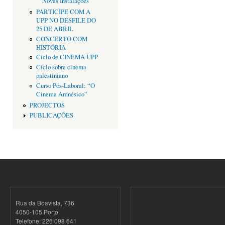
Novas Instalações
PARTICIPE COM A
UPP NO DESFILE DO
25 DE ABRIL
CONCERTO COM
HISTÓRIA
Ciclo de CINEMA UPP
Ciclo sobre cinema
palestiniano
Curso Pós-Laboral: “O
Cinema Amnésico”
PROJECTOS
PUBLICAÇÕES
Rua da Boavista, 736
4050-105 Porto
Telefone: 226 098 641