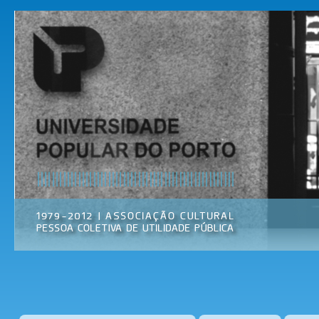
Pas
par
Universidade
Associação
con
Popular do
Cultural
prin
Porto