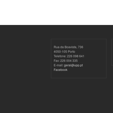
Rua da Boavista, 736
4050-105 Porto
Telefone: 226 098 641
Fax: 226 004 335
E-mail:
geral@upp.pt
Facebook