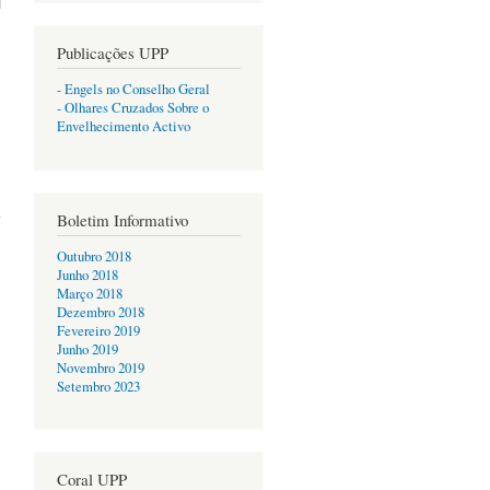
OÇÕES DE
CONOMIA E
Publicações UPP
DICALISMO
- Engels no Conselho Geral
- Olhares Cruzados Sobre o
Envelhecimento Activo
acerca de
Curso de
Boletim Informativo
Introdução
à
Outubro 2018
Economia
Junho 2018
Política
Março 2018
Dezembro 2018
Fevereiro 2019
Junho 2019
Novembro 2019
Setembro 2023
Coral UPP