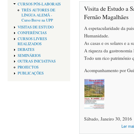
CURSOS PÓS-LABORAIS
Visita de Estudo a S
TRÊS AUTORES DE
LÍNGUA ALEMÃ -
Fernão Magalhães
Curso Breve na UPP
VISITAS DE ESTUDO
A espetacularidade da pa
CONFERÊNCIAS
Humanidade.
CURSOS LIVRES
As casas e os solares e a s
REALIZADOS
DEBATES
A riqueza da gastronomia l
SEMINÁRIOS
Todo um rico património q
OUTRAS INICIATIVAS
PROJECTOS
Acompanhamento por Guia
PUBLICAÇÕES
Sábado, Janeiro 30, 2016
Ler ma