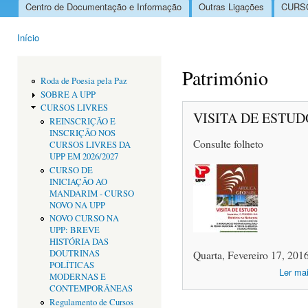
Centro de Documentação e Informação
Outras Ligações
CURSO
Menu principal
Início
Está aqui
Património
Roda de Poesia pela Paz
SOBRE A UPP
CURSOS LIVRES
VISITA DE ESTU
REINSCRIÇÃO E
INSCRIÇÃO NOS
Consulte folheto
CURSOS LIVRES DA
UPP EM 2026/2027
CURSO DE
INICIAÇÃO AO
MANDARIM - CURSO
NOVO NA UPP
NOVO CURSO NA
UPP: BREVE
HISTÓRIA DAS
Quarta, Fevereiro 17, 201
DOUTRINAS
POLÍTICAS
Ler ma
MODERNAS E
CONTEMPORÂNEAS
Regulamento de Cursos