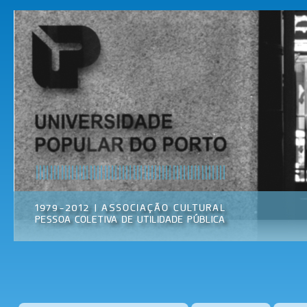
Pas
par
Universidade
Associação
con
Popular do
Cultural
prin
Porto