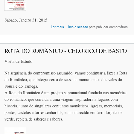
Sábado, Janeiro 31, 2015
acerca de Por “Terras do Vez” e do “Pa
Ler mais
Inicie sessão
para publicar comentários
Natural Peneda Ger
ROTA DO ROMÂNICO - CELORICO DE BASTO
Visita de Estudo
Na sequência do compromisso assumido, vamos continuar a fazer a Rota
do Românico, que integra cerca de sessenta monumentos dos vales do
Sousa e do Tâmega.
A Rota do Românico é um projeto supranacional fundado nas memórias
do românico, que convida a uma viagem inspiradora a lugares com
história, junto de singulares conjuntos monásticos, igrejas, memoriais,
pontes, castelos e torres senhoriais, e amadurecido em terra forjada de
verde, repleta de saberes e sabores.