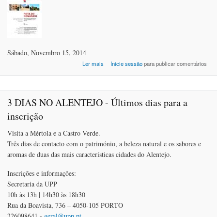
Sábado, Novembro 15, 2014
acerca de ROTA DO ROMÂNICO - CELOR
Ler mais
Inicie sessão
para publicar comentários
DE BA
3 DIAS NO ALENTEJO - Últimos dias para a
inscrição
Visita a Mértola e a Castro Verde.
Três dias de contacto com o património, a beleza natural e os sabores e
aromas de duas das mais características cidades do Alentejo.
Inscrições e informações:
Secretaria da UPP
10h às 13h | 14h30 às 18h30
Rua da Boavista, 736 – 4050-105 PORTO
226098641 -
geral@upp.pt