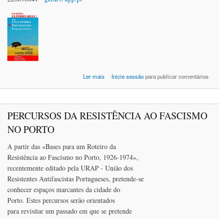
acerca de 3 DIAS NO ALENTEJO - Últimos d
Ler mais
Inicie sessão
para publicar comentários
para a inscr
PERCURSOS DA RESISTÊNCIA AO FASCISMO
NO PORTO
A partir das «Bases para um Roteiro da
Resistência ao Fascismo no Porto, 1926-1974»,
recentemente editado pela URAP - União dos
Resistentes Antifascistas Portugueses, pretende-se
conhecer espaços marcantes da cidade do
Porto. Estes percursos serão orientados
para revisitar um passado em que se pretende