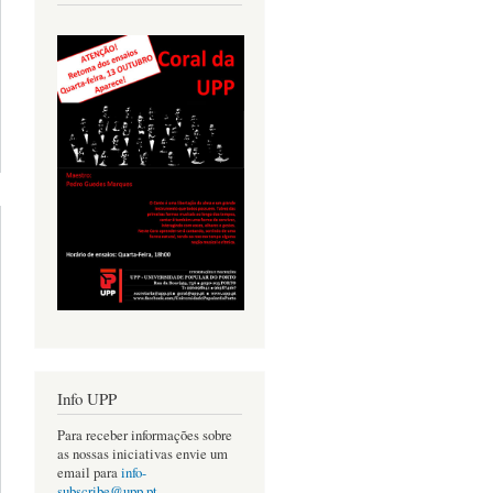
ICO
STO
Info UPP
Para receber informações sobre
as nossas iniciativas envie um
email para
info-
subscribe@upp.pt