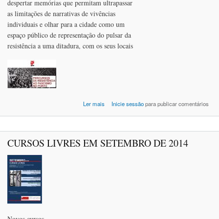
despertar memórias que permitam ultrapassar
as limitações de narrativas de vivências
individuais e olhar para a cidade como um
espaço público de representação do pulsar da
resistência a uma ditadura, com os seus locais
acerca de PERCURSOS DA RESISTÊNCIA
Ler mais
Inicie sessão
para publicar comentários
FASCISMO NO PO
CURSOS LIVRES EM SETEMBRO DE 2014
Novos cursos