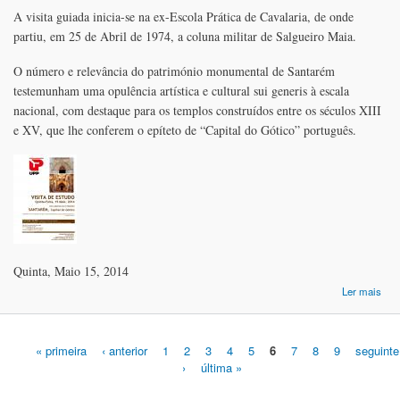
A visita guiada inicia-se na ex-Escola Prática de Cavalaria, de onde
partiu, em 25 de Abril de 1974, a coluna militar de Salgueiro Maia.
O número e relevância do património monumental de Santarém
testemunham uma opulência artística e cultural sui generis à escala
nacional, com destaque para os templos construídos entre os séculos XIII
e XV, que lhe conferem o epíteto de “Capital do Gótico” português.
Quinta, Maio 15, 2014
ace
Ler mais
Vi
Es
San
« primeira
‹ anterior
1
2
3
4
5
6
7
8
9
seguinte
cap
›
última »
Páginas