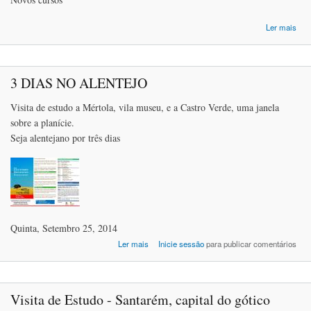
Ler mais
LI
SE
3 DIAS NO ALENTEJO
Visita de estudo a Mértola, vila museu, e a Castro Verde, uma janela
sobre a planície.
Seja alentejano por três dias
Quinta, Setembro 25, 2014
acerca de 3 DIAS NO ALENTEJO
Ler mais
Inicie sessão
para publicar comentários
Visita de Estudo - Santarém, capital do gótico