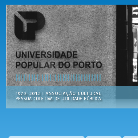
Pas
par
Universidade
Associação
con
Popular do
Cultural
prin
Porto