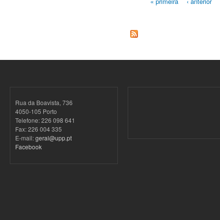
« primeira
‹ anterior
Páginas
Rua da Boavista, 736
4050-105 Porto
Telefone: 226 098 641
Fax: 226 004 335
E-mail:
geral@upp.pt
Facebook