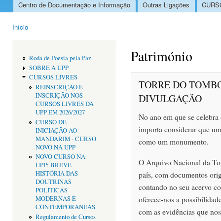
Centro de Documentação e Informação
Outras Ligações
CURSO
Menu principal
Início
Está aqui
Património
Roda de Poesia pela Paz
SOBRE A UPP
CURSOS LIVRES
TORRE DO TOMBO
REINSCRIÇÃO E
INSCRIÇÃO NOS
DIVULGAÇÃO
CURSOS LIVRES DA
UPP EM 2026/2027
No ano em que se celebra
CURSO DE
importa considerar que u
INICIAÇÃO AO
MANDARIM - CURSO
como um monumento.
NOVO NA UPP
NOVO CURSO NA
O Arquivo Nacional da Tor
UPP: BREVE
país, com documentos origi
HISTÓRIA DAS
DOUTRINAS
contando no seu acervo c
POLÍTICAS
oferece-nos a possibilida
MODERNAS E
CONTEMPORÂNEAS
com as evidências que nos
Regulamento de Cursos