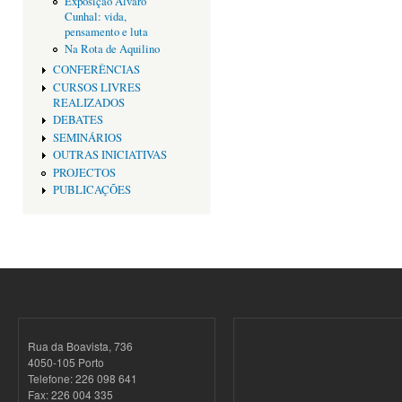
Exposição Alvaro
Cunhal: vida,
pensamento e luta
Na Rota de Aquilino
CONFERÊNCIAS
CURSOS LIVRES
REALIZADOS
DEBATES
SEMINÁRIOS
OUTRAS INICIATIVAS
PROJECTOS
PUBLICAÇÕES
Rua da Boavista, 736
4050-105 Porto
Telefone: 226 098 641
Fax: 226 004 335