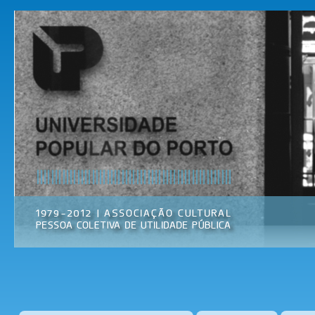
Pas
par
Universidade
Associação
con
Popular do
Cultural
prin
Porto