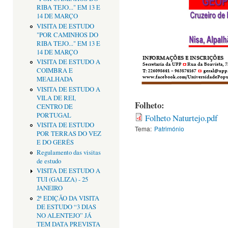
RIBA TEJO..." EM 13 E
14 DE MARÇO
VISITA DE ESTUDO
"POR CAMINHOS DO
RIBA TEJO..." EM 13 E
14 DE MARÇO
VISITA DE ESTUDO A
COIMBRA E
MEALHADA
VISITA DE ESTUDO A
VILA DE REI,
Folheto:
CENTRO DE
PORTUGAL
Folheto Naturtejo.pdf
VISITA DE ESTUDO
Tema:
Património
POR TERRAS DO VEZ
E DO GERÊS
Regulamento das visitas
de estudo
VISITA DE ESTUDO A
TUI (GALIZA) - 25
JANEIRO
2ª EDIÇÃO DA VISITA
DE ESTUDO “3 DIAS
NO ALENTEJO” JÁ
TEM DATA PREVISTA