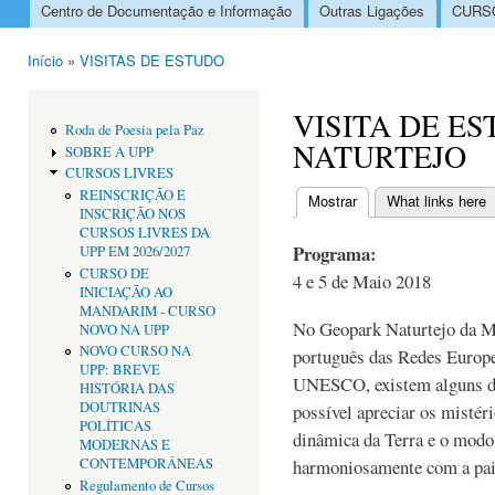
Centro de Documentação e Informação
Outras Ligações
CURSO
Menu principal
Início
»
VISITAS DE ESTUDO
Está aqui
VISITA DE E
Roda de Poesia pela Paz
NATURTEJO
SOBRE A UPP
CURSOS LIVRES
REINSCRIÇÃO E
Mostrar
(separador ativo)
What links here
INSCRIÇÃO NOS
Separadores primári
CURSOS LIVRES DA
Programa:
UPP EM 2026/2027
CURSO DE
4 e 5 de Maio 2018
INICIAÇÃO AO
MANDARIM - CURSO
No Geopark Naturtejo da M
NOVO NA UPP
NOVO CURSO NA
português das Redes Europe
UPP: BREVE
UNESCO, existem alguns dos
HISTÓRIA DAS
DOUTRINAS
possível apreciar os mistér
POLÍTICAS
dinâmica da Terra e o mod
MODERNAS E
CONTEMPORÂNEAS
harmoniosamente com a pa
Regulamento de Cursos