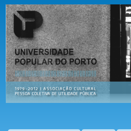
Pas
par
Universidade
Associação
con
Popular do
Cultural
prin
Porto