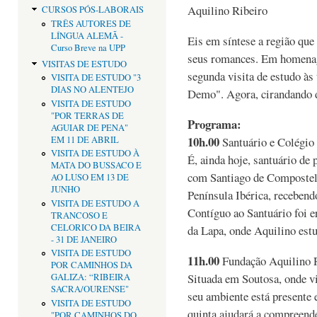
Aquilino Ribeiro
CURSOS PÓS-LABORAIS
TRÊS AUTORES DE
LÍNGUA ALEMÃ -
Eis em síntese a região que
Curso Breve na UPP
seus romances. Em homenag
VISITAS DE ESTUDO
segunda visita de estudo às
VISITA DE ESTUDO "3
DIAS NO ALENTEJO
Demo". Agora, cirandando 
VISITA DE ESTUDO
"POR TERRAS DE
Programa:
AGUIAR DE PENA"
10h.00
EM 11 DE ABRIL
Santuário e Colégio 
VISITA DE ESTUDO À
É, ainda hoje, santuário de 
MATA DO BUSSACO E
com Santiago de Compostel
AO LUSO EM 13 DE
JUNHO
Península Ibérica, recebend
VISITA DE ESTUDO A
Contíguo ao Santuário foi e
TRANCOSO E
CELORICO DA BEIRA
da Lapa, onde Aquilino estu
- 31 DE JANEIRO
VISITA DE ESTUDO
11h.00
Fundação Aquilino R
POR CAMINHOS DA
Situada em Soutosa, onde vi
GALIZA: “RIBEIRA
SACRA/OURENSE"
seu ambiente está presente 
VISITA DE ESTUDO
quinta ajudará a compreende
"POR CAMINHOS DO