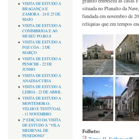
granito embeleza as casas e 
VISITA DE ESTUDO A
situada no Planalto da Nave
BRAGANÇA E
ZAMORA - 24 E 25 DE
fundada em novembro de 20
MAIO
relíquias que em tempos enc
VISITA DE ESTUDO A
CONÍMBRIGA E AO
MUSEU PO.RO.S
VISITA DE ESTUDO A
FOZ CÔA - 2 DE
MARÇO
VISITA DE ESTUDO A
PENICHE - 22 DE
JUNHO
VISITA DE ESTUDO A
ANADIA/CURIA
VISITA DE ESTUDO A
LEIRIA - 22 DE ABRIL
VISITA DE ESTUDO A
MONTEMOR-O-
VELHO E TENTÚGAL
- 11 NOVEMBRO
2ª EDIÇÂO DA VISITA
DE ESTUDO À “VILA
Folheto:
MEDIEVAL DE
PENEDONO”
Terras II_Folheto.pdf