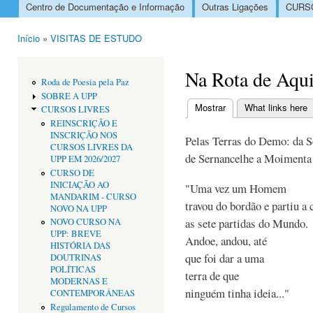
Centro de Documentação e Informação
Outras Ligações
CURSO
Menu principal
Início
»
VISITAS DE ESTUDO
Está aqui
Na Rota de Aqui
Roda de Poesia pela Paz
SOBRE A UPP
Mostrar
(separador ativo)
What links here
CURSOS LIVRES
Separadores primári
REINSCRIÇÃO E
INSCRIÇÃO NOS
Pelas Terras do Demo: da S
CURSOS LIVRES DA
de Sernancelhe a Moimenta
UPP EM 2026/2027
CURSO DE
INICIAÇÃO AO
"Uma vez um Homem
MANDARIM - CURSO
travou do bordão e partiu a 
NOVO NA UPP
as sete partidas do Mundo.
NOVO CURSO NA
UPP: BREVE
Andoe, andou, até
HISTÓRIA DAS
que foi dar a uma
DOUTRINAS
POLÍTICAS
terra de que
MODERNAS E
ninguém tinha ideia..."
CONTEMPORÂNEAS
Regulamento de Cursos