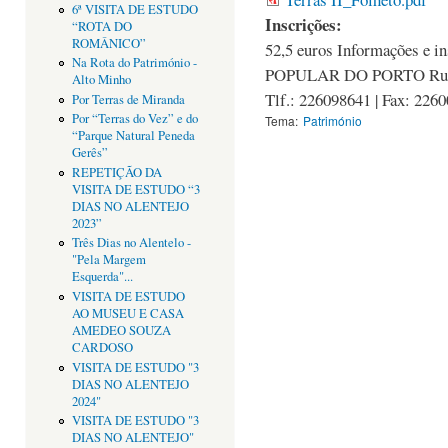
6ª VISITA DE ESTUDO
Inscrições:
“ROTA DO
ROMÂNICO”
52,5 euros Informações e
Na Rota do Património -
POPULAR DO PORTO Rua d
Alto Minho
Tlf.: 226098641 | Fax: 226
Por Terras de Miranda
Por “Terras do Vez” e do
Tema:
Património
“Parque Natural Peneda
Gerês”
REPETIÇÃO DA
VISITA DE ESTUDO “3
DIAS NO ALENTEJO
2023”
Três Dias no Alentelo -
"Pela Margem
Esquerda"...
VISITA DE ESTUDO
AO MUSEU E CASA
AMEDEO SOUZA
CARDOSO
VISITA DE ESTUDO "3
DIAS NO ALENTEJO
2024"
VISITA DE ESTUDO "3
DIAS NO ALENTEJO"