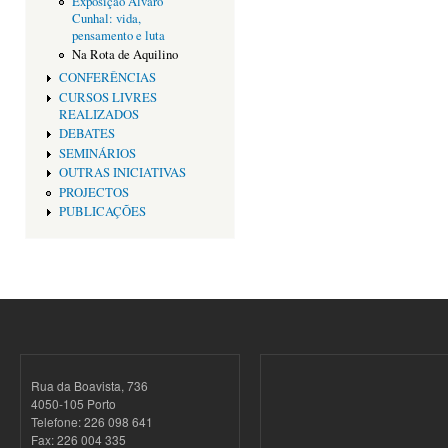
Exposição Alvaro
Cunhal: vida,
pensamento e luta
Na Rota de Aquilino
CONFERÊNCIAS
CURSOS LIVRES
REALIZADOS
DEBATES
SEMINÁRIOS
OUTRAS INICIATIVAS
PROJECTOS
PUBLICAÇÕES
Rua da Boavista, 736
4050-105 Porto
Telefone: 226 098 641
Fax: 226 004 335