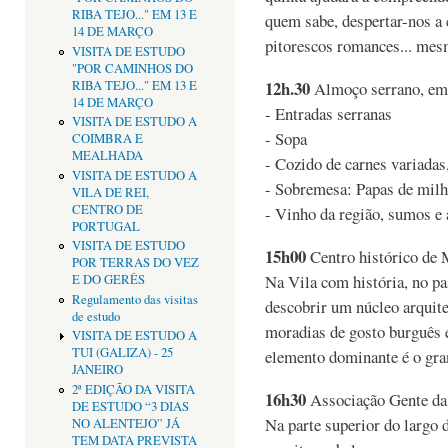
RIBA TEJO..." EM 13 E
quem sabe, despertar-nos a 
14 DE MARÇO
pitorescos romances... mesm
VISITA DE ESTUDO
"POR CAMINHOS DO
12h.30
RIBA TEJO..." EM 13 E
Almoço serrano, em
14 DE MARÇO
- Entradas serranas
VISITA DE ESTUDO A
- Sopa
COIMBRA E
MEALHADA
- Cozido de carnes variada
VISITA DE ESTUDO A
- Sobremesa: Papas de mil
VILA DE REI,
CENTRO DE
- Vinho da região, sumos e 
PORTUGAL
VISITA DE ESTUDO
15h00
Centro histórico de 
POR TERRAS DO VEZ
Na Vila com história, no pa
E DO GERÊS
Regulamento das visitas
descobrir um núcleo arquit
de estudo
moradias de gosto burguês e
VISITA DE ESTUDO A
TUI (GALIZA) - 25
elemento dominante é o gra
JANEIRO
2ª EDIÇÃO DA VISITA
16h30
Associação Gente da 
DE ESTUDO “3 DIAS
Na parte superior do largo 
NO ALENTEJO” JÁ
TEM DATA PREVISTA