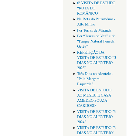
6ª VISITA DE ESTUDO
“ROTA DO
ROMÂNICO”
Na Rota do Património -
Alto Minho
Por Terras de Miranda
Por “Terras do Vez” e do
“Parque Natural Peneda
Gerês”
REPETIÇÃO DA
VISITA DE ESTUDO “3
DIAS NO ALENTEJO
2023”
Três Dias no Alentelo -
"Pela Margem
Esquerda"...
VISITA DE ESTUDO
AO MUSEU E CASA
AMEDEO SOUZA
CARDOSO
VISITA DE ESTUDO "3
DIAS NO ALENTEJO
2024"
VISITA DE ESTUDO "3
DIAS NO ALENTEJO"