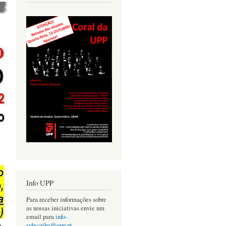
Info UPP
Para receber informações sobre
as nossas iniciativas envie um
email para
info-
subscribe@upp.pt