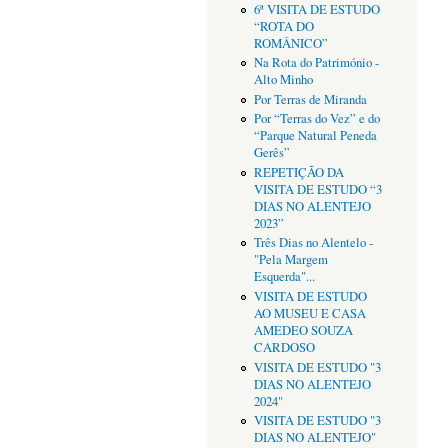
6ª VISITA DE ESTUDO
“ROTA DO
ROMÂNICO”
Na Rota do Património -
Alto Minho
Por Terras de Miranda
Por “Terras do Vez” e do
“Parque Natural Peneda
Gerês”
REPETIÇÃO DA
VISITA DE ESTUDO “3
DIAS NO ALENTEJO
2023”
Três Dias no Alentelo -
"Pela Margem
Esquerda"...
VISITA DE ESTUDO
AO MUSEU E CASA
AMEDEO SOUZA
CARDOSO
VISITA DE ESTUDO "3
DIAS NO ALENTEJO
2024"
VISITA DE ESTUDO "3
DIAS NO ALENTEJO"