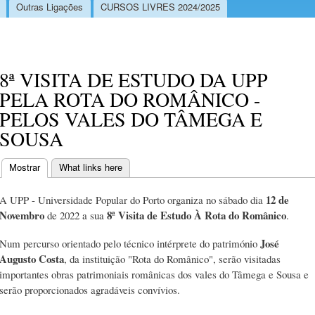
Outras Ligações
CURSOS LIVRES 2024/2025
8ª VISITA DE ESTUDO DA UPP
PELA ROTA DO ROMÂNICO -
PELOS VALES DO TÂMEGA E
SOUSA
Mostrar
(separador ativo)
What links here
Separadores primários
12 de
A UPP - Universidade Popular do Porto organiza no sábado dia
Novembro
8ª Visita de Estudo À Rota do Românico
de 2022 a sua
.
José
Num percurso orientado pelo técnico intérprete do património
Augusto Costa
, da instituição "Rota do Românico", serão visitadas
importantes obras patrimoniais românicas dos vales do Tâmega e Sousa e
serão proporcionados agradáveis convívios.