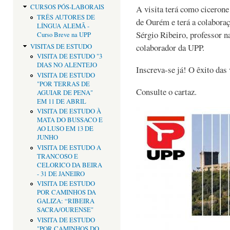
CURSOS PÓS-LABORAIS
A visita terá como cicerone
TRÊS AUTORES DE
de Ourém e terá a colabora
LÍNGUA ALEMÃ -
Sérgio Ribeiro, professor 
Curso Breve na UPP
colaborador da UPP.
VISITAS DE ESTUDO
VISITA DE ESTUDO "3
DIAS NO ALENTEJO
Inscreva-se já! O êxito das
VISITA DE ESTUDO
"POR TERRAS DE
Consulte o cartaz.
AGUIAR DE PENA"
EM 11 DE ABRIL
VISITA DE ESTUDO À
MATA DO BUSSACO E
AO LUSO EM 13 DE
JUNHO
VISITA DE ESTUDO A
TRANCOSO E
CELORICO DA BEIRA
- 31 DE JANEIRO
VISITA DE ESTUDO
POR CAMINHOS DA
GALIZA: “RIBEIRA
SACRA/OURENSE"
VISITA DE ESTUDO
"POR CAMINHOS DO