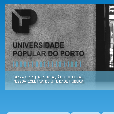
Pas
par
Universidade
Associação
con
Popular do
Cultural
prin
Porto