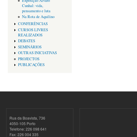
Exposição Alvaro
Cunhal: vida,
pensamento e luta
Na Rota de Aquilino
CONFERÊNCIAS
CURSOS LIVRES
REALIZADOS
DEBATES
SEMINÁRIOS
OUTRAS INICIATIVAS
PROJECTOS
PUBLICAÇÕES
Rua da Boavista, 736
4050-105 Porto
Telefone: 226 098 641
Fax: 226 004 335