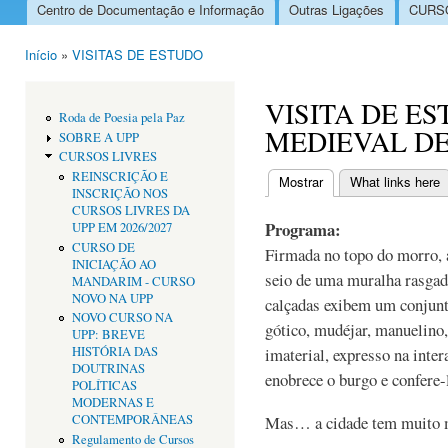
Centro de Documentação e Informação
Outras Ligações
CURSO
Menu principal
Início
»
VISITAS DE ESTUDO
Está aqui
VISITA DE ES
Roda de Poesia pela Paz
MEDIEVAL D
SOBRE A UPP
CURSOS LIVRES
REINSCRIÇÃO E
Mostrar
(separador ativo)
What links here
INSCRIÇÃO NOS
Separadores primári
CURSOS LIVRES DA
Programa:
UPP EM 2026/2027
CURSO DE
Firmada no topo do morro, 
INICIAÇÃO AO
seio de uma muralha rasgada
MANDARIM - CURSO
NOVO NA UPP
calçadas exibem um conjunto
NOVO CURSO NA
gótico, mudéjar, manuelino
UPP: BREVE
HISTÓRIA DAS
imaterial, expresso na inte
DOUTRINAS
enobrece o burgo e confere-
POLÍTICAS
MODERNAS E
CONTEMPORÂNEAS
Mas… a cidade tem muito ma
Regulamento de Cursos