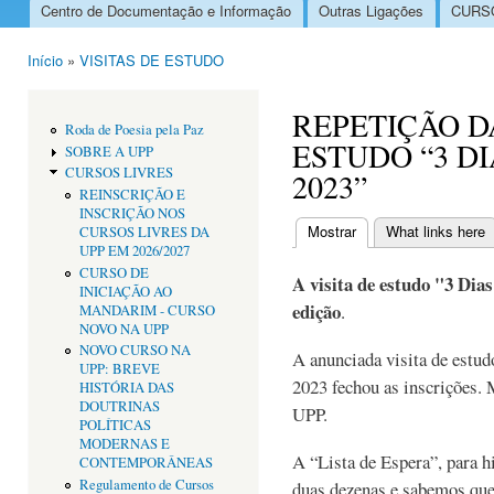
Centro de Documentação e Informação
Outras Ligações
CURSO
Menu principal
Início
»
VISITAS DE ESTUDO
Está aqui
REPETIÇÃO D
Roda de Poesia pela Paz
ESTUDO “3 D
SOBRE A UPP
CURSOS LIVRES
2023”
REINSCRIÇÃO E
INSCRIÇÃO NOS
Mostrar
(separador ativo)
What links here
CURSOS LIVRES DA
Separadores primári
UPP EM 2026/2027
CURSO DE
A visita de estudo "3 Dia
INICIAÇÃO AO
edição
.
MANDARIM - CURSO
NOVO NA UPP
NOVO CURSO NA
A anunciada visita de estud
UPP: BREVE
2023 fechou as inscrições. 
HISTÓRIA DAS
DOUTRINAS
UPP.
POLÍTICAS
MODERNAS E
A “Lista de Espera”, para hi
CONTEMPORÂNEAS
Regulamento de Cursos
duas dezenas e sabemos que