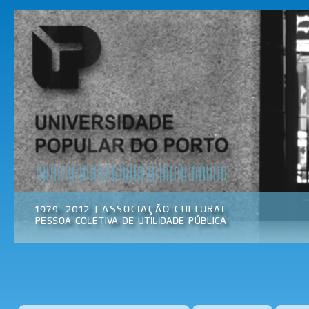
Pas
par
Universidade
Associação
con
Popular do
Cultural
prin
Porto