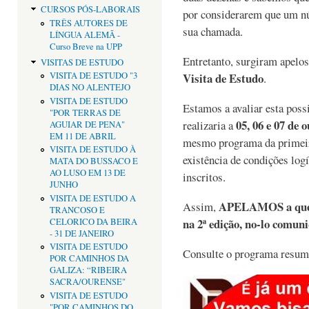
CURSOS PÓS-LABORAIS
por considerarem que um nú
TRÊS AUTORES DE
sua chamada.
LÍNGUA ALEMÃ -
Curso Breve na UPP
Entretanto, surgiram apelo
VISITAS DE ESTUDO
Visita de Estudo
VISITA DE ESTUDO "3
.
DIAS NO ALENTEJO
VISITA DE ESTUDO
Estamos a avaliar esta poss
"POR TERRAS DE
05, 06 e 07 de 
realizaria a
AGUIAR DE PENA"
EM 11 DE ABRIL
mesmo programa da primeir
VISITA DE ESTUDO À
existência de condições lo
MATA DO BUSSACO E
AO LUSO EM 13 DE
inscritos.
JUNHO
VISITA DE ESTUDO A
APELAMOS a que, c
Assim,
TRANCOSO E
na 2ª edição, no-lo comun
CELORICO DA BEIRA
- 31 DE JANEIRO
VISITA DE ESTUDO
Consulte o programa resumo 
POR CAMINHOS DA
GALIZA: “RIBEIRA
SACRA/OURENSE"
VISITA DE ESTUDO
"POR CAMINHOS DO