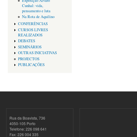
Exposição Alvaro
Cunhal: vida,
pensamento e luta
Na Rota de Aquilino
CONFERÊNCIAS
CURSOS LIVRES
REALIZADOS
DEBATES
SEMINÁRIOS
OUTRAS INICIATIVAS
PROJECTOS
PUBLICAÇÕES
Rua da Boavista, 736
4050-105 Porto
Telefone: 226 098 641
Fax: 226 004 335