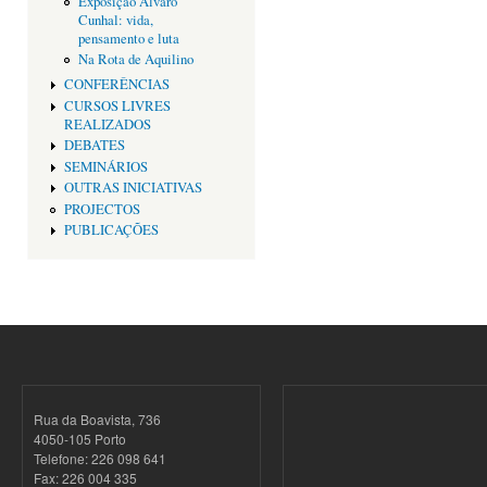
Exposição Alvaro
Cunhal: vida,
pensamento e luta
Na Rota de Aquilino
CONFERÊNCIAS
CURSOS LIVRES
REALIZADOS
DEBATES
SEMINÁRIOS
OUTRAS INICIATIVAS
PROJECTOS
PUBLICAÇÕES
Rua da Boavista, 736
4050-105 Porto
Telefone: 226 098 641
Fax: 226 004 335