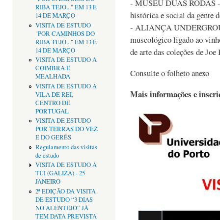
- MUSEU DUAS RODAS - mo
RIBA TEJO..." EM 13 E
histórica e social da gente 
14 DE MARÇO
VISITA DE ESTUDO
- ALIANÇA UNDERGROU
"POR CAMINHOS DO
museológico ligado ao vin
RIBA TEJO..." EM 13 E
14 DE MARÇO
de arte das coleções de Joe
VISITA DE ESTUDO A
COIMBRA E
Consulte o folheto anexo
MEALHADA
VISITA DE ESTUDO A
Mais informações e inscri
VILA DE REI,
CENTRO DE
PORTUGAL
VISITA DE ESTUDO
POR TERRAS DO VEZ
E DO GERÊS
Regulamento das visitas
de estudo
VISITA DE ESTUDO A
TUI (GALIZA) - 25
JANEIRO
2ª EDIÇÃO DA VISITA
DE ESTUDO “3 DIAS
NO ALENTEJO” JÁ
TEM DATA PREVISTA