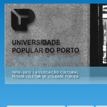
Pas
par
Universidade
Associação
con
Popular do
Cultural
prin
Porto