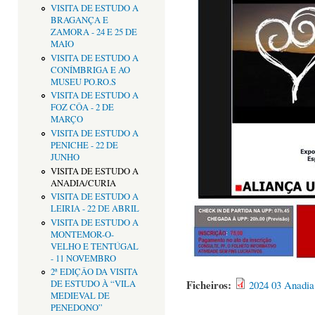
VISITA DE ESTUDO A
BRAGANÇA E
ZAMORA - 24 E 25 DE
MAIO
VISITA DE ESTUDO A
CONÍMBRIGA E AO
MUSEU PO.RO.S
VISITA DE ESTUDO A
FOZ CÔA - 2 DE
MARÇO
VISITA DE ESTUDO A
PENICHE - 22 DE
JUNHO
VISITA DE ESTUDO A
ANADIA/CURIA
VISITA DE ESTUDO A
LEIRIA - 22 DE ABRIL
VISITA DE ESTUDO A
MONTEMOR-O-
VELHO E TENTÚGAL
- 11 NOVEMBRO
2ª EDIÇÂO DA VISITA
Ficheiros:
2024 03 Anadia 
DE ESTUDO À “VILA
MEDIEVAL DE
PENEDONO”