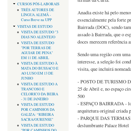
CURSOS PÓS-LABORAIS
TRÊS AUTORES DE
Anadia existe há pelo menos
LÍNGUA ALEMÃ -
essencialmente pela forte p
Curso Breve na UPP
Bairrada (DOC), sendo tam
VISITAS DE ESTUDO
VISITA DE ESTUDO "3
assado à Bairrada, que o es
DIAS NO ALENTEJO
doces merecem referência as
VISITA DE ESTUDO
"POR TERRAS DE
AGUIAR DE PENA"
Sendo uma região com uma v
EM 11 DE ABRIL
interesse, a seleção foi co
VISITA DE ESTUDO À
visita, que incluirá nomead
MATA DO BUSSACO E
AO LUSO EM 13 DE
JUNHO
- POSTO DE TURISMO DA 
VISITA DE ESTUDO A
25 de Abril e, no espaço ci
TRANCOSO E
CELORICO DA BEIRA
500
- 31 DE JANEIRO
- ESPAÇO BAIRRADA - loca
VISITA DE ESTUDO
POR CAMINHOS DA
arquitetura original criada 
GALIZA: “RIBEIRA
- PARQUE DAS TERMAS DA
SACRA/OURENSE"
deslumbrante Palace Hotel
VISITA DE ESTUDO
"POR CAMINHOS DO