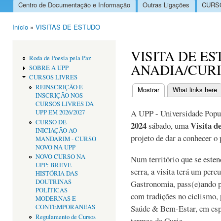
Centro de Documentação e Informação
Outras Ligações
CURSO
Menu principal
Início
»
VISITAS DE ESTUDO
Está aqui
VISITA DE E
Roda de Poesia pela Paz
ANADIA/CURIA
SOBRE A UPP
CURSOS LIVRES
REINSCRIÇÃO E
Mostrar
(separador ativo)
What links here
INSCRIÇÃO NOS
Separadores primári
CURSOS LIVRES DA
A UPP - Universidade Popul
UPP EM 2026/2027
CURSO DE
2024
Visita d
sábado, uma
INICIAÇÃO AO
projeto de dar a conhecer o 
MANDARIM - CURSO
NOVO NA UPP
NOVO CURSO NA
Num território que se esten
UPP: BREVE
serra, a visita terá um per
HISTÓRIA DAS
DOUTRINAS
Gastronomia, pass(e)ando p
POLÍTICAS
com tradições no ciclismo, 
MODERNAS E
CONTEMPORÂNEAS
Saúde & Bem-Estar, em espe
Regulamento de Cursos
termas da Curia.