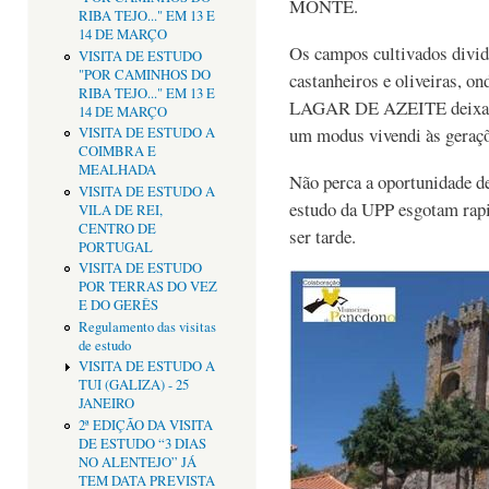
MONTE.
RIBA TEJO..." EM 13 E
14 DE MARÇO
Os campos cultivados divid
VISITA DE ESTUDO
"POR CAMINHOS DO
castanheiros e oliveira
RIBA TEJO..." EM 13 E
LAGAR DE AZEITE deixa ga
14 DE MARÇO
um modus vivendi às geraçõ
VISITA DE ESTUDO A
COIMBRA E
MEALHADA
Não perca a oportunidade de
VISITA DE ESTUDO A
estudo da UPP esgotam rapi
VILA DE REI,
CENTRO DE
ser tarde.
PORTUGAL
VISITA DE ESTUDO
POR TERRAS DO VEZ
E DO GERÊS
Regulamento das visitas
de estudo
VISITA DE ESTUDO A
TUI (GALIZA) - 25
JANEIRO
2ª EDIÇÃO DA VISITA
DE ESTUDO “3 DIAS
NO ALENTEJO” JÁ
TEM DATA PREVISTA