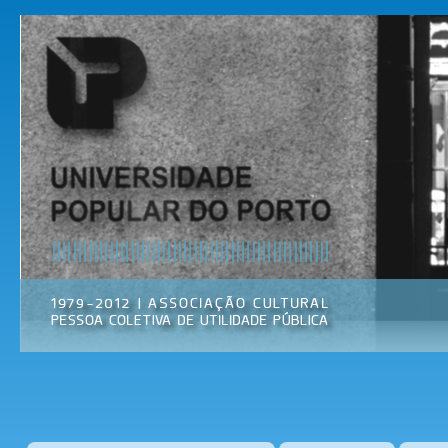
Pas
par
Universidade
Associação
con
Popular do
Cultural
prin
Porto