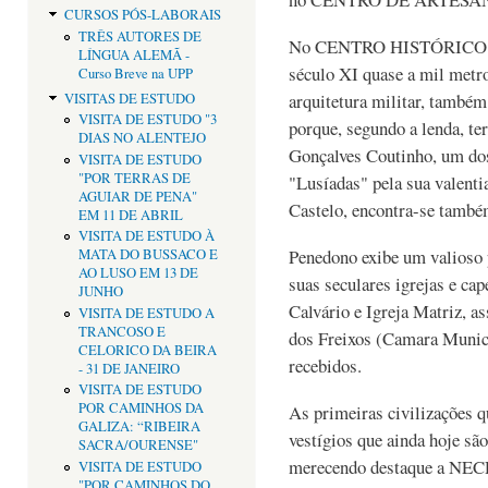
CURSOS PÓS-LABORAIS
TRÊS AUTORES DE
No CENTRO HISTÓRICO dom
LÍNGUA ALEMÃ -
século XI quase a mil metro
Curso Breve na UPP
arquitetura militar, també
VISITAS DE ESTUDO
VISITA DE ESTUDO "3
porque, segundo a lenda, te
DIAS NO ALENTEJO
Gonçalves Coutinho, um dos
VISITA DE ESTUDO
"POR TERRAS DE
"Lusíadas" pela sua valenti
AGUIAR DE PENA"
Castelo, encontra-se também
EM 11 DE ABRIL
VISITA DE ESTUDO À
Penedono exibe um valioso 
MATA DO BUSSACO E
AO LUSO EM 13 DE
suas seculares igrejas e ca
JUNHO
Calvário e Igreja Matriz, a
VISITA DE ESTUDO A
TRANCOSO E
dos Freixos (Camara Munici
CELORICO DA BEIRA
recebidos.
- 31 DE JANEIRO
VISITA DE ESTUDO
POR CAMINHOS DA
As primeiras civilizações 
GALIZA: “RIBEIRA
vestígios que ainda hoje sã
SACRA/OURENSE"
merecendo destaque a 
VISITA DE ESTUDO
"POR CAMINHOS DO