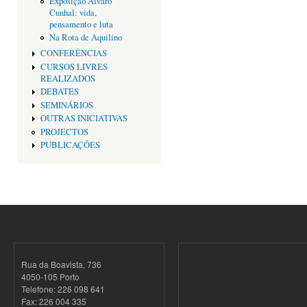
Exposição Alvaro
Cunhal: vida,
pensamento e luta
Na Rota de Aquilino
CONFERÊNCIAS
CURSOS LIVRES
REALIZADOS
DEBATES
SEMINÁRIOS
OUTRAS INICIATIVAS
PROJECTOS
PUBLICAÇÕES
Rua da Boavista, 736
4050-105 Porto
Telefone: 226 098 641
Fax: 226 004 335