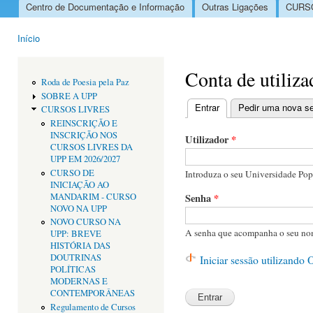
Centro de Documentação e Informação
Outras Ligações
CURSO
Menu principal
Início
Está aqui
Conta de utiliza
Roda de Poesia pela Paz
SOBRE A UPP
Entrar
(separador ativo)
Pedir uma nova s
CURSOS LIVRES
Separadores primári
REINSCRIÇÃO E
INSCRIÇÃO NOS
Utilizador
*
CURSOS LIVRES DA
UPP EM 2026/2027
CURSO DE
Introduza o seu Universidade Popu
INICIAÇÃO AO
MANDARIM - CURSO
Senha
*
NOVO NA UPP
NOVO CURSO NA
A senha que acompanha o seu nom
UPP: BREVE
HISTÓRIA DAS
DOUTRINAS
Iniciar sessão utilizando
POLÍTICAS
MODERNAS E
CONTEMPORÂNEAS
Regulamento de Cursos