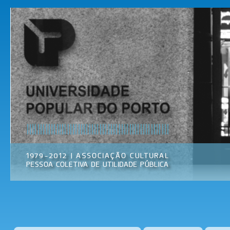
Pas
par
Universidade
Associação
con
Popular do
Cultural
prin
Porto