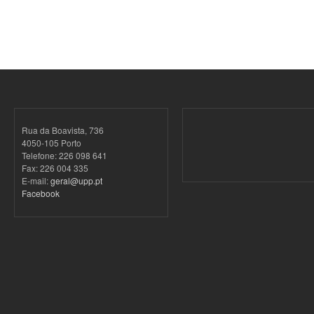
Rua da Boavista, 736
4050-105 Porto
Telefone: 226 098 641
Fax: 226 004 335
E-mail:
geral@upp.pt
Facebook