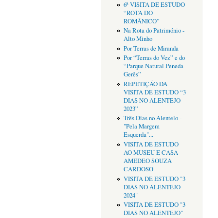
6ª VISITA DE ESTUDO
“ROTA DO
ROMÂNICO”
Na Rota do Património -
Alto Minho
Por Terras de Miranda
Por “Terras do Vez” e do
“Parque Natural Peneda
Gerês”
REPETIÇÃO DA
VISITA DE ESTUDO “3
DIAS NO ALENTEJO
2023”
Três Dias no Alentelo -
"Pela Margem
Esquerda"...
VISITA DE ESTUDO
AO MUSEU E CASA
AMEDEO SOUZA
CARDOSO
VISITA DE ESTUDO "3
DIAS NO ALENTEJO
2024"
VISITA DE ESTUDO "3
DIAS NO ALENTEJO"