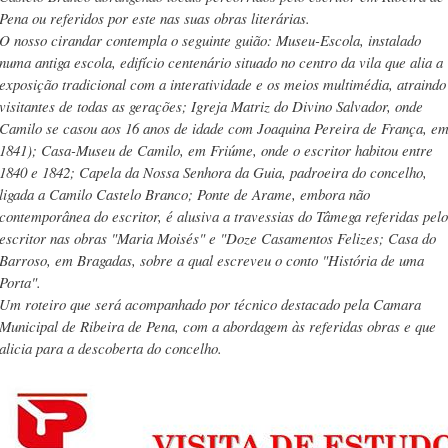
Pena ou referidos por este nas suas obras literárias.
O nosso cirandar contempla o seguinte guião: Museu-Escola, instalado
numa antiga escola, edifício centenário situado no centro da vila que alia a
exposição tradicional com a interatividade e os meios multimédia, atraindo
visitantes de todas as gerações; Igreja Matriz do Divino Salvador, onde
Camilo se casou aos 16 anos de idade com Joaquina Pereira de França, e
1841); Casa-Museu de Camilo, em Friúme, onde o escritor habitou entre
1840 e 1842; Capela da Nossa Senhora da Guia, padroeira do concelho,
ligada a Camilo Castelo Branco; Ponte de Arame, embora não
contemporânea do escritor, é alusiva a travessias do Tâmega referidas pelo
escritor nas obras "Maria Moisés" e "Doze Casamentos Felizes; Casa do
Barroso, em Bragadas, sobre a qual escreveu o conto "História de uma
Porta".
Um roteiro que será acompanhado por técnico destacado pela Camara
Municipal de Ribeira de Pena, com a abordagem às referidas obras e que
alicia para a descoberta do concelho.