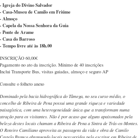
- Igreja do Divino Salvador
- Casa-Museu de Camilo em Friúme
- Almoço
- Capela da Nossa Senhora da Guia
- Ponte de Arame
- Casa do Barroso
- Tempo livre até às 18h.00
INSCRIÇÃO 60,00€
Pagamento no ato da inscrição. Mínimo de 40 inscrições
Inclui Transporte Bus, visitas guiadas, almoço e seguro AP
Consulte o folheto anexo
Dominado pela bacia hidrográfica do Tâmega, no seu curso médio, o
concelho de Ribeira de Pena possui uma grande riqueza e variedade
paisagística, com uma heterogeneidade única que a transformam numa
atração para os visitantes. Não é por acaso que alguns apaixonados pela
beleza destes locais chamam a Ribeira de Pena a Sintra de Trás-os-Montes
O Roteiro Camiliano aproveita as passagens da vida e obra de Camilo
Castelo Branco abrangendo locais percorridos pelo escritor em Ribeira de