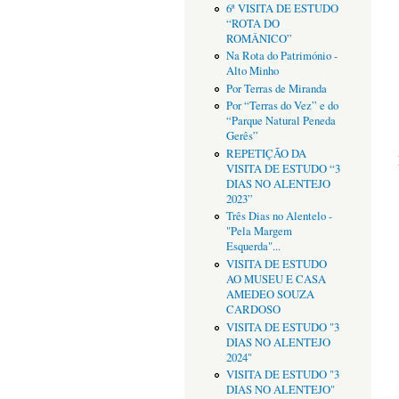
6ª VISITA DE ESTUDO
“ROTA DO
ROMÂNICO”
Na Rota do Património -
Alto Minho
Por Terras de Miranda
Por “Terras do Vez” e do
“Parque Natural Peneda
Gerês”
REPETIÇÃO DA
VISITA DE ESTUDO “3
DIAS NO ALENTEJO
2023”
Três Dias no Alentelo -
"Pela Margem
Esquerda"...
VISITA DE ESTUDO
AO MUSEU E CASA
AMEDEO SOUZA
CARDOSO
VISITA DE ESTUDO "3
DIAS NO ALENTEJO
2024"
VISITA DE ESTUDO "3
DIAS NO ALENTEJO"