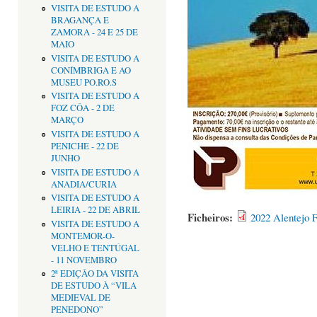
VISITA DE ESTUDO A
BRAGANÇA E
ZAMORA - 24 E 25 DE
MAIO
VISITA DE ESTUDO A
CONÍMBRIGA E AO
MUSEU PO.RO.S
VISITA DE ESTUDO A
FOZ CÔA - 2 DE
MARÇO
VISITA DE ESTUDO A
PENICHE - 22 DE
JUNHO
VISITA DE ESTUDO A
ANADIA/CURIA
VISITA DE ESTUDO A
LEIRIA - 22 DE ABRIL
Ficheiros:
2022 Alentejo 
VISITA DE ESTUDO A
MONTEMOR-O-
VELHO E TENTÚGAL
- 11 NOVEMBRO
2ª EDIÇÂO DA VISITA
DE ESTUDO À “VILA
MEDIEVAL DE
PENEDONO”