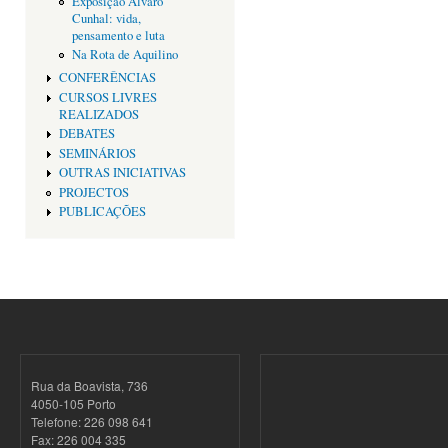
Exposição Alvaro
Cunhal: vida,
pensamento e luta
Na Rota de Aquilino
CONFERÊNCIAS
CURSOS LIVRES
REALIZADOS
DEBATES
SEMINÁRIOS
OUTRAS INICIATIVAS
PROJECTOS
PUBLICAÇÕES
Rua da Boavista, 736
4050-105 Porto
Telefone: 226 098 641
Fax: 226 004 335