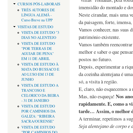
CURSOS PÓS-LABORAIS
imensidão do montado e do
TRÊS AUTORES DE
Neste cirandar, mais uma ve
LÍNGUA ALEMÃ -
Curso Breve na UPP
da paisagem, forte, imensa,
VISITAS DE ESTUDO
Vamos conhecer, nas suas di
VISITA DE ESTUDO "3
património existente.
DIAS NO ALENTEJO
VISITA DE ESTUDO
Vamos também reencontrar a
"POR TERRAS DE
melhor e saber o que pensa
AGUIAR DE PENA"
postos no futuro.
EM 11 DE ABRIL
VISITA DE ESTUDO À
Depois, experimentar a riqu
MATA DO BUSSACO E
da cozinha alentejana é uma v
AO LUSO EM 13 DE
JUNHO
só, a visita à região.
VISITA DE ESTUDO A
E, claro, não esquecemos a 
TRANCOSO E
Nos anos
CELORICO DA BEIRA
Mas, não esqueça!
- 31 DE JANEIRO
rapidamente. E, como a vis
VISITA DE ESTUDO
tarde… Assim, o melhor é 
POR CAMINHOS DA
GALIZA: “RIBEIRA
A terminar, repetimos a sug
SACRA/OURENSE"
Seja alentejano de corpo e 
VISITA DE ESTUDO
"POR CAMINHOS DO