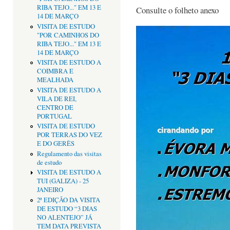
RIBA TEJO..." EM 13 E
Consulte o folheto anexo
14 DE MARÇO
VISITA DE ESTUDO
"POR CAMINHOS DO
RIBA TEJO..." EM 13 E
14 DE MARÇO
VISITA DE ESTUDO A
COIMBRA E
MEALHADA
VISITA DE ESTUDO A
VILA DE REI,
CENTRO DE
PORTUGAL
VISITA DE ESTUDO
POR TERRAS DO VEZ
E DO GERÊS
Regulamento das visitas
de estudo
VISITA DE ESTUDO A
TUI (GALIZA) - 25
JANEIRO
2ª EDIÇÃO DA VISITA
DE ESTUDO “3 DIAS
NO ALENTEJO” JÁ
TEM DATA PREVISTA