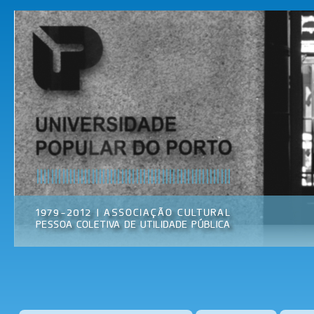
Pas
par
Universidade
Associação
con
Popular do
Cultural
prin
Porto