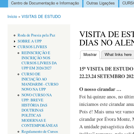
Centro de Documentação e Informação
Outras Ligações
CURSO
Menu principal
Início
»
VISITAS DE ESTUDO
Está aqui
VISITA DE ES
Roda de Poesia pela Paz
DIAS NO ALEN
SOBRE A UPP
CURSOS LIVRES
REINSCRIÇÃO E
Mostrar
(separador ativo)
What links here
INSCRIÇÃO NOS
Separadores primári
CURSOS LIVRES DA
15ª VISITA DE ESTUDO
UPP EM 2026/2027
CURSO DE
22.23.24 SETEMBRO 2022 
INICIAÇÃO AO
MANDARIM - CURSO
O nosso cirandar …
NOVO NA UPP
NOVO CURSO NA
Foi há quinze anos, no últ
UPP: BREVE
iniciamos este cirandar anu
HISTÓRIA DAS
DOUTRINAS
Pois é! Mais uma vez vamos 
POLÍTICAS
cirandar por Évora Monte, 
MODERNAS E
CONTEMPORÂNEAS
A unidade paisagística desta
Regulamento de Cursos
“villas” romanas, pela solid