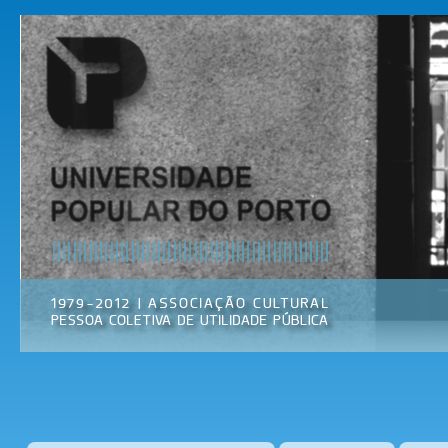
Pas
par
Universidade
Associação
con
Popular do
Cultural
prin
Porto