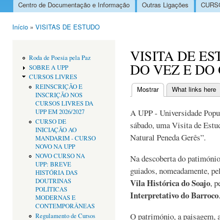
Centro de Documentação e Informação
Outras Ligações
CURSO
Menu principal
Início
»
VISITAS DE ESTUDO
Está aqui
VISITA DE E
Roda de Poesia pela Paz
DO VEZ E DO
SOBRE A UPP
CURSOS LIVRES
REINSCRIÇÃO E
Mostrar
(separador ativo)
What links here
INSCRIÇÃO NOS
Separadores primári
CURSOS LIVRES DA
A UPP - Universidade Popul
UPP EM 2026/2027
CURSO DE
sábado, uma Visita de Estu
INICIAÇÃO AO
Natural Peneda Gerês”.
MANDARIM - CURSO
NOVO NA UPP
NOVO CURSO NA
Na descoberta do patimónio 
UPP: BREVE
guiados, nomeadamente, pe
HISTÓRIA DAS
DOUTRINAS
Vila Histórica do Soajo
, p
POLÍTICAS
Interpretativo do Barroco
MODERNAS E
CONTEMPORÂNEAS
O património, a paisagem, a
Regulamento de Cursos