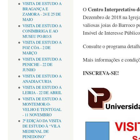
VISITA DE ESTUDO A
Centro Interpretativo 
O
BRAGANÇA E
ZAMORA - 24 E 25 DE
Dezembro de 2018 na Igreja
MAIO
valiosas joias do Barroco p
VISITA DE ESTUDO A
CONÍMBRIGA E AO
Imóvel de Interesse Público
MUSEU PO.RO.S
VISITA DE ESTUDO A
Consulte o programa detalh
FOZ CÔA - 2 DE
MARÇO
Mais informações e condiçõ
VISITA DE ESTUDO A
PENICHE - 22 DE
JUNHO
INSCREVA-SE!
VISITA DE ESTUDO A
ANADIA/CURIA
VISITA DE ESTUDO A
LEIRIA - 22 DE ABRIL
VISITA DE ESTUDO A
MONTEMOR-O-
VELHO E TENTÚGAL
- 11 NOVEMBRO
2ª EDIÇÂO DA VISITA
DE ESTUDO À “VILA
MEDIEVAL DE
PENEDONO”