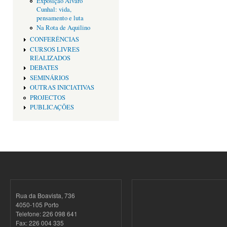
Exposição Alvaro
Cunhal: vida,
pensamento e luta
Na Rota de Aquilino
CONFERÊNCIAS
CURSOS LIVRES
REALIZADOS
DEBATES
SEMINÁRIOS
OUTRAS INICIATIVAS
PROJECTOS
PUBLICAÇÕES
Rua da Boavista, 736
4050-105 Porto
Telefone: 226 098 641
Fax: 226 004 335