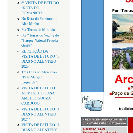
6ª VISITA DE ESTUDO
“ROTA DO
ROMÂNICO”
Na Rota do Património -
Alto Minho
Por Terras de Miranda
Por “Terras do Vez” e do
“Parque Natural Peneda
Gerês”
REPETIÇÃO DA
VISITA DE ESTUDO “3
DIAS NO ALENTEJO
2023”
Três Dias no Alentelo -
"Pela Margem
Esquerda"...
VISITA DE ESTUDO
AO MUSEU E CASA
AMEDEO SOUZA
CARDOSO
VISITA DE ESTUDO "3
DIAS NO ALENTEJO
2024"
VISITA DE ESTUDO "3
DIAS NO ALENTEJO"