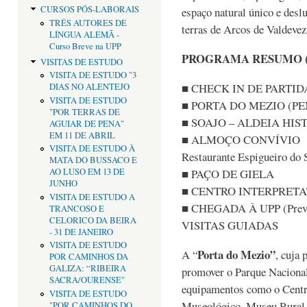
CURSOS PÓS-LABORAIS
espaço natural único e desl
TRÊS AUTORES DE
terras de Arcos de Valdevez
LÍNGUA ALEMÃ -
Curso Breve na UPP
PROGRAMA RESUMO (Pr
VISITAS DE ESTUDO
VISITA DE ESTUDO "3
■ CHECK IN DE PARTIDA
DIAS NO ALENTEJO
VISITA DE ESTUDO
■ PORTA DO MEZIO (P
"POR TERRAS DE
■ SOAJO – ALDEIA HIS
AGUIAR DE PENA"
EM 11 DE ABRIL
■ ALMOÇO CONVÍVIO
VISITA DE ESTUDO À
Restaurante Espigueiro do 
MATA DO BUSSACO E
■ PAÇO DE GIELA
AO LUSO EM 13 DE
JUNHO
■ CENTRO INTERPRET
VISITA DE ESTUDO A
■ CHEGADA À UPP (Previs
TRANCOSO E
CELORICO DA BEIRA
VISITAS GUIADAS
- 31 DE JANEIRO
VISITA DE ESTUDO
Porta do Mezio”
A “
, cuja 
POR CAMINHOS DA
GALIZA: “RIBEIRA
promover o Parque Nacional
SACRA/OURENSE"
equipamentos como o Centr
VISITA DE ESTUDO
Museológico, Museu Rural,
"POR CAMINHOS DO