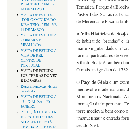
RIBA TEJO..." EM 13 E
Temática, Parque da Biodiv
14 DE MARÇO
Pastoril das Serras da Pene
VISITA DE ESTUDO
"POR CAMINHOS DO
de Merendas e Piscina bioló
RIBA TEJO..." EM 13 E
14 DE MARÇO
Vila Histórica de Soajo
A
VISITA DE ESTUDO A
COIMBRA E
de habitat de "brandas" e "
MEALHADA
maior singularidade e inter
VISITA DE ESTUDO A
formas particulares de vivê
VILA DE REI,
CENTRO DE
Vila do Soajo é também fam
PORTUGAL
O mais antigo data de 1782.
VISITA DE ESTUDO
POR TERRAS DO VEZ
E DO GERÊS
Paço de Giela
O
é um exemp
Regulamento das visitas
medieval e moderna, consi
de estudo
Monumentos Nacionais. A s
VISITA DE ESTUDO A
TUI (GALIZA) - 25
formação da importante “Ter
JANEIRO
torre medieval bem como o 
2ª EDIÇÃO DA VISITA
DE ESTUDO “3 DIAS
“manuelinas” e entrada fort
NO ALENTEJO” JÁ
século XVI.
TEM DATA PREVISTA