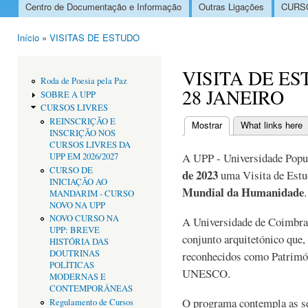
Centro de Documentação e Informação
Outras Ligações
CURSO
Menu principal
Início
»
VISITAS DE ESTUDO
Está aqui
VISITA DE E
Roda de Poesia pela Paz
28 JANEIRO
SOBRE A UPP
CURSOS LIVRES
REINSCRIÇÃO E
Mostrar
(separador ativo)
What links here
INSCRIÇÃO NOS
Separadores primári
CURSOS LIVRES DA
A UPP - Universidade Popu
UPP EM 2026/2027
CURSO DE
de 2023
uma Visita de Est
INICIAÇÃO AO
Mundial da Humanidade
.
MANDARIM - CURSO
NOVO NA UPP
NOVO CURSO NA
A Universidade de Coimbra,
UPP: BREVE
conjunto arquitetónico que, 
HISTÓRIA DAS
DOUTRINAS
reconhecidos como Patrimó
POLÍTICAS
UNESCO.
MODERNAS E
CONTEMPORÂNEAS
O programa contempla as seg
Regulamento de Cursos