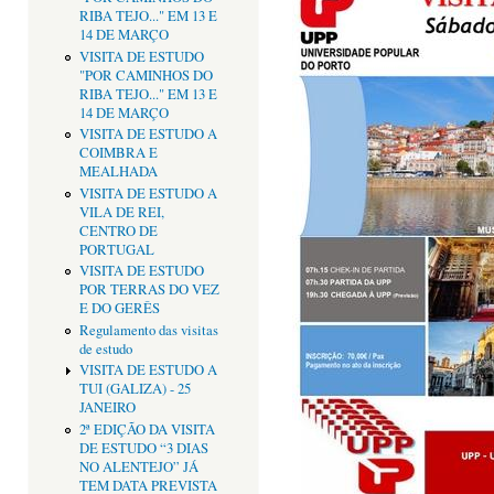
RIBA TEJO..." EM 13 E
14 DE MARÇO
VISITA DE ESTUDO
"POR CAMINHOS DO
RIBA TEJO..." EM 13 E
14 DE MARÇO
VISITA DE ESTUDO A
COIMBRA E
MEALHADA
VISITA DE ESTUDO A
VILA DE REI,
CENTRO DE
PORTUGAL
VISITA DE ESTUDO
POR TERRAS DO VEZ
E DO GERÊS
Regulamento das visitas
de estudo
VISITA DE ESTUDO A
TUI (GALIZA) - 25
JANEIRO
2ª EDIÇÃO DA VISITA
DE ESTUDO “3 DIAS
NO ALENTEJO” JÁ
TEM DATA PREVISTA