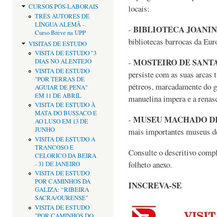
CURSOS PÓS-LABORAIS
locais:
TRÊS AUTORES DE
LÍNGUA ALEMÃ -
BIBLIOTECA JOANI
-
Curso Breve na UPP
bibliotecas barrocas da Eur
VISITAS DE ESTUDO
VISITA DE ESTUDO "3
MOSTEIRO DE SANT
-
DIAS NO ALENTEJO
VISITA DE ESTUDO
persiste com as suas arcas 
"POR TERRAS DE
pétreos, marcadamente do gó
AGUIAR DE PENA"
EM 11 DE ABRIL
manuelina impera e a renasc
VISITA DE ESTUDO À
MATA DO BUSSACO E
MUSEU MACHADO D
-
AO LUSO EM 13 DE
JUNHO
mais importantes museus de 
VISITA DE ESTUDO A
TRANCOSO E
Consulte o descritivo comp
CELORICO DA BEIRA
folheto anexo.
- 31 DE JANEIRO
VISITA DE ESTUDO
POR CAMINHOS DA
INSCREVA-SE
GALIZA: “RIBEIRA
SACRA/OURENSE"
VISITA DE ESTUDO
"POR CAMINHOS DO