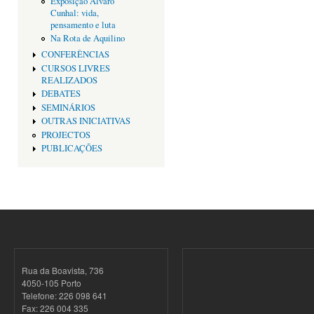
Exposição Alvaro
Cunhal: vida,
pensamento e luta
Na Rota de Aquilino
CONFERÊNCIAS
CURSOS LIVRES
REALIZADOS
DEBATES
SEMINÁRIOS
OUTRAS INICIATIVAS
PROJECTOS
PUBLICAÇÕES
Rua da Boavista, 736
4050-105 Porto
Telefone: 226 098 641
Fax: 226 004 335