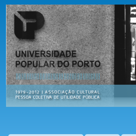
Pas
par
Universidade
Associação
con
Popular do
Cultural
prin
Porto