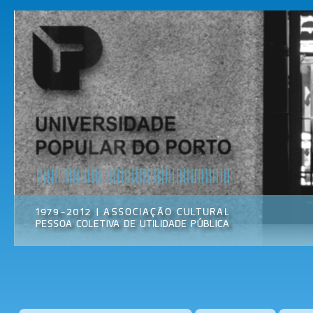
Pas
par
Universidade
Associação
con
Popular do
Cultural
prin
Porto