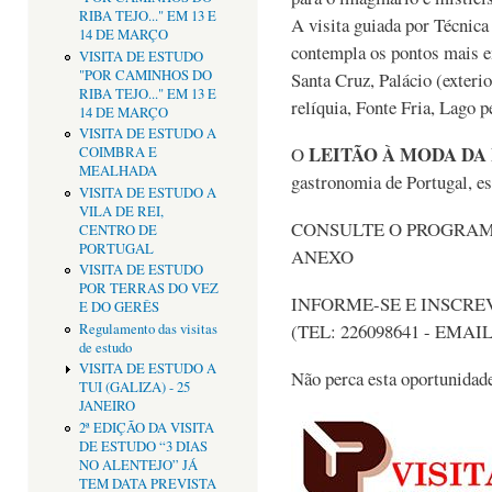
RIBA TEJO..." EM 13 E
A visita guiada por Técnic
14 DE MARÇO
contempla os pontos mais 
VISITA DE ESTUDO
"POR CAMINHOS DO
Santa Cruz, Palácio (exterio
RIBA TEJO..." EM 13 E
relíquia, Fonte Fria, Lago 
14 DE MARÇO
VISITA DE ESTUDO A
LEITÃO À MODA DA
O
COIMBRA E
MEALHADA
gastronomia de Portugal, e
VISITA DE ESTUDO A
VILA DE REI,
CONSULTE O PROGRA
CENTRO DE
PORTUGAL
ANEXO
VISITA DE ESTUDO
POR TERRAS DO VEZ
INFORME-SE E INSCRE
E DO GERÊS
(TEL: 226098641 - EMAI
Regulamento das visitas
de estudo
VISITA DE ESTUDO A
Não perca esta oportunida
TUI (GALIZA) - 25
JANEIRO
2ª EDIÇÃO DA VISITA
DE ESTUDO “3 DIAS
NO ALENTEJO” JÁ
TEM DATA PREVISTA