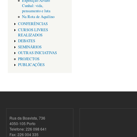
Exposição Alvaro
Cunhal: vida,
pensamento e luta
Na Rota de Aquilino
CONFERÊNCIAS
CURSOS LIVRES
REALIZADOS
DEBATES
SEMINÁRIOS
OUTRAS INICIATIVAS
PROJECTOS
PUBLICAÇÕES
Rua da Boavista, 736
4050-105 Porto
Telefone: 226 098 641
Fax: 226 004 335