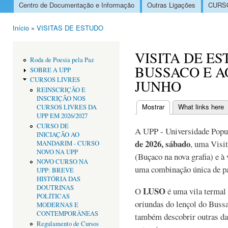
Centro de Documentação e Informação
Outras Ligações
CURSO
Menu principal
Início
»
VISITAS DE ESTUDO
Está aqui
VISITA DE E
Roda de Poesia pela Paz
BUSSACO E A
SOBRE A UPP
CURSOS LIVRES
JUNHO
REINSCRIÇÃO E
INSCRIÇÃO NOS
Mostrar
(separador ativo)
What links here
CURSOS LIVRES DA
Separadores primári
UPP EM 2026/2027
CURSO DE
A UPP - Universidade Popul
INICIAÇÃO AO
de 2026, sábado
, uma Visi
MANDARIM - CURSO
NOVO NA UPP
(Buçaco na nova grafia) e à
NOVO CURSO NA
uma combinação única de pat
UPP: BREVE
HISTÓRIA DAS
DOUTRINAS
LUSO
O
é uma vila termal 
POLÍTICAS
oriundas do lençol do Buss
MODERNAS E
CONTEMPORÂNEAS
também descobrir outras das
Regulamento de Cursos