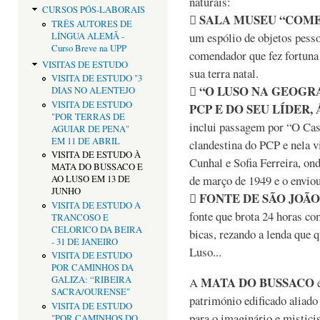
naturais:
CURSOS PÓS-LABORAIS
SALA MUSEU “COM

TRÊS AUTORES DE
um espólio de objetos pesso
LÍNGUA ALEMÃ -
Curso Breve na UPP
comendador que fez fortuna
VISITAS DE ESTUDO
sua terra natal.
VISITA DE ESTUDO "3
“O LUSO NA GEOGR

DIAS NO ALENTEJO
VISITA DE ESTUDO
PCP E DO SEU LÍDER,
"POR TERRAS DE
inclui passagem por “O Cas
AGUIAR DE PENA"
EM 11 DE ABRIL
clandestina do PCP e nela v
VISITA DE ESTUDO À
Cunhal e Sofia Ferreira, o
MATA DO BUSSACO E
de março de 1949 e o enviou
AO LUSO EM 13 DE
JUNHO
FONTE DE SÃO JOÃO

VISITA DE ESTUDO A
fonte que brota 24 horas c
TRANCOSO E
CELORICO DA BEIRA
bicas, rezando a lenda que q
- 31 DE JANEIRO
Luso...
VISITA DE ESTUDO
POR CAMINHOS DA
MATA DO BUSSACO
GALIZA: “RIBEIRA
A
é
SACRA/OURENSE"
património edificado aliado
VISITA DE ESTUDO
para o imaginário e mistici
"POR CAMINHOS DO