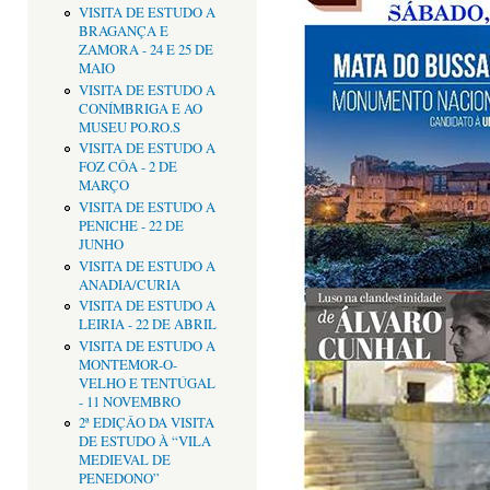
VISITA DE ESTUDO A
BRAGANÇA E
ZAMORA - 24 E 25 DE
MAIO
VISITA DE ESTUDO A
CONÍMBRIGA E AO
MUSEU PO.RO.S
VISITA DE ESTUDO A
FOZ CÔA - 2 DE
MARÇO
VISITA DE ESTUDO A
PENICHE - 22 DE
JUNHO
VISITA DE ESTUDO A
ANADIA/CURIA
VISITA DE ESTUDO A
LEIRIA - 22 DE ABRIL
VISITA DE ESTUDO A
MONTEMOR-O-
VELHO E TENTÚGAL
- 11 NOVEMBRO
2ª EDIÇÂO DA VISITA
DE ESTUDO À “VILA
MEDIEVAL DE
PENEDONO”