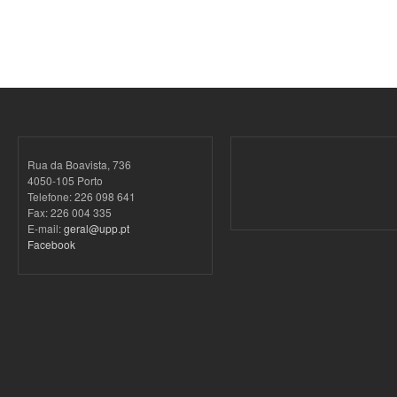
Rua da Boavista, 736
4050-105 Porto
Telefone: 226 098 641
Fax: 226 004 335
E-mail:
geral@upp.pt
Facebook