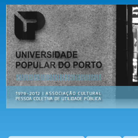
Pas
par
Universidade
Associação
con
Popular do
Cultural
prin
Porto