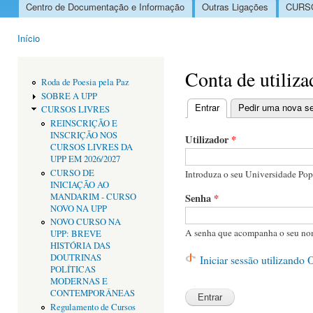
Centro de Documentação e Informação
Outras Ligações
CURSO
Menu principal
Início
Está aqui
Conta de utiliza
Roda de Poesia pela Paz
SOBRE A UPP
Entrar
(separador ativo)
Pedir uma nova s
CURSOS LIVRES
Separadores primári
REINSCRIÇÃO E
INSCRIÇÃO NOS
Utilizador
*
CURSOS LIVRES DA
UPP EM 2026/2027
CURSO DE
Introduza o seu Universidade Popu
INICIAÇÃO AO
MANDARIM - CURSO
Senha
*
NOVO NA UPP
NOVO CURSO NA
A senha que acompanha o seu nom
UPP: BREVE
HISTÓRIA DAS
DOUTRINAS
Iniciar sessão utilizando
POLÍTICAS
MODERNAS E
CONTEMPORÂNEAS
Regulamento de Cursos