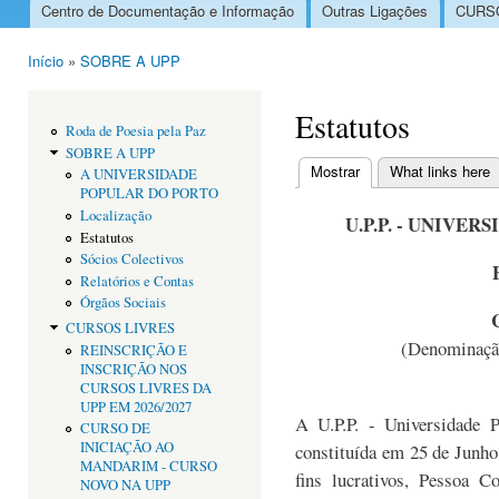
Centro de Documentação e Informação
Outras Ligações
CURSO
Menu principal
Início
»
SOBRE A UPP
Está aqui
Estatutos
Roda de Poesia pela Paz
SOBRE A UPP
Mostrar
(separador ativo)
What links here
A UNIVERSIDADE
Separadores primári
POPULAR DO PORTO
Localização
U.P.P. - UNIVE
Estatutos
Sócios Colectivos
Relatórios e Contas
Órgãos Sociais
CURSOS LIVRES
(Denominação
REINSCRIÇÃO E
INSCRIÇÃO NOS
CURSOS LIVRES DA
UPP EM 2026/2027
A U.P.P. - Universidade 
CURSO DE
INICIAÇÃO AO
constituída em 25 de Junho
MANDARIM - CURSO
fins lucrativos, Pessoa C
NOVO NA UPP