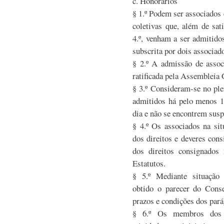
c. Honorários
§ 1.º Podem ser associados 
coletivas que, além de sat
4.º, venham a ser admitido
subscrita por dois associad
§ 2.º A admissão de associ
ratificada pela Assembleia 
§ 3.º Consideram-se no ple
admitidos há pelo menos 
dia e não se encontrem sus
§ 4.º Os associados na si
dos direitos e deveres con
dos direitos consignados 
Estatutos.
§ 5.º Mediante situação 
obtido o parecer do Conse
prazos e condições dos parág
§ 6.º Os membros dos a