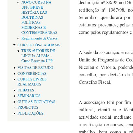
declaração nº 88/98 no DR 
NOVO CURSO NA
UPP: BREVE
retificação nº 1987/98, 
HISTÓRIA DAS
Setembro, que durará por 
DOUTRINAS
POLÍTICAS
estatutos presentes, pelas
MODERNAS E
como pelos regulamentos e 
CONTEMPORÂNEAS
Regulamento de Cursos
CURSOS PÓS-LABORAIS
TRÊS AUTORES DE
A sede da associação é na c
LÍNGUA ALEMÃ -
União de Freguesias de Cedo
Curso Breve na UPP
Nicolau e Vitória, podend
VISITAS DE ESTUDO
CONFERÊNCIAS
concelho, por decisão da 
CURSOS LIVRES
Conselho Fiscal.
REALIZADOS
DEBATES
SEMINÁRIOS
A associação tem por fim
OUTRAS INICIATIVAS
PROJECTOS
cultural, científica e té
PUBLICAÇÕES
actividade social, mediante 
a realização de cursos, se
trabalho, bem como a ed