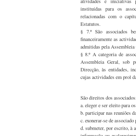
atividades e iniciativa
instituídas para os asso
relacionadas com o capít
Estatutos.
§ 7.º São associados be
financeiramente as activida
admitidas pela Assembleia 
§ 8.º A categoria de assoc
Assembleia Geral, sob p
Direcção, às entidades, in
cujas actividades em prol d
São direitos dos associados
a. eleger e ser eleito para o
b. participar nas reuniões 
c. exonerar-se de associado 
d. submeter, por escrito, à
informação ou esclarecime