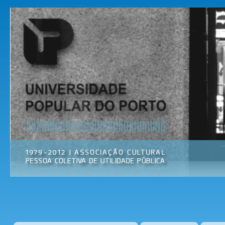
Pas
par
Universidade
Associação
con
Popular do
Cultural
prin
Porto