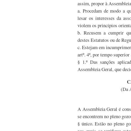
assim, propor à Assembleia
a. Procedam de modo a que
lesar os interesses da as
violem os princípios orient
b. Recusem a cumprir qua
destes Estatutos ou de Reg
c. Estejam em incumpriment
artº. 4º, por tempo superior
§ 1.º Das sanções aplica
Assembleia Geral, que decid
C
(Da 
A Assembleia Geral é const
se encontrem no pleno gozo 
§ único. Estão no pleno go
aos quais se verifique est