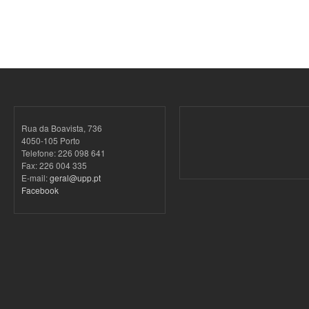
Rua da Boavista, 736
4050-105 Porto
Telefone: 226 098 641
Fax: 226 004 335
E-mail:
geral@upp.pt
Facebook