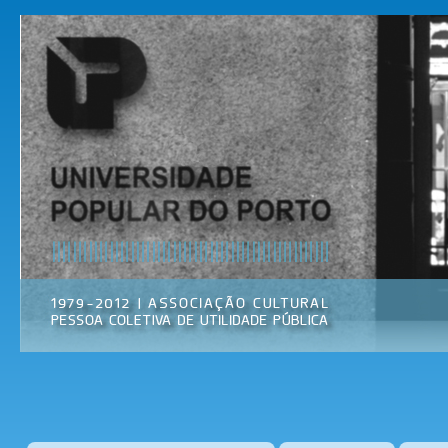
Pas
par
Universidade
Associação
con
Popular do
Cultural
prin
Porto