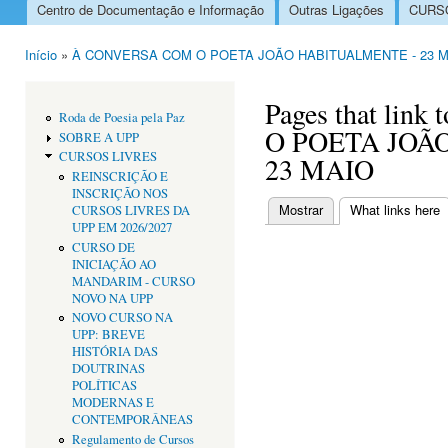
Centro de Documentação e Informação
Outras Ligações
CURSO
Menu principal
Início
»
À CONVERSA COM O POETA JOÃO HABITUALMENTE - 23 
Está aqui
Pages that li
Roda de Poesia pela Paz
O POETA JOÃ
SOBRE A UPP
CURSOS LIVRES
23 MAIO
REINSCRIÇÃO E
INSCRIÇÃO NOS
Mostrar
What links here
(
CURSOS LIVRES DA
Separadores primári
UPP EM 2026/2027
CURSO DE
INICIAÇÃO AO
MANDARIM - CURSO
NOVO NA UPP
NOVO CURSO NA
UPP: BREVE
HISTÓRIA DAS
DOUTRINAS
POLÍTICAS
MODERNAS E
CONTEMPORÂNEAS
Regulamento de Cursos