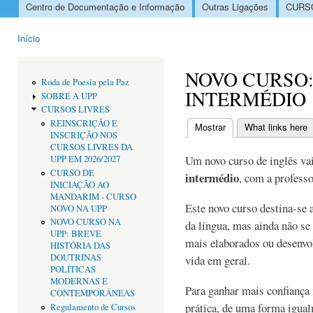
Centro de Documentação e Informação
Outras Ligações
CURSO
Menu principal
Início
Está aqui
NOVO CURSO:
Roda de Poesia pela Paz
INTERMÉDIO
SOBRE A UPP
CURSOS LIVRES
REINSCRIÇÃO E
Mostrar
(separador ativo)
What links here
INSCRIÇÃO NOS
Separadores primári
CURSOS LIVRES DA
Um novo curso de inglês v
UPP EM 2026/2027
CURSO DE
intermédio
, com a profess
INICIAÇÃO AO
MANDARIM - CURSO
Este novo curso destina-se
NOVO NA UPP
NOVO CURSO NA
da língua, mas ainda não se 
UPP: BREVE
mais elaborados ou desenvo
HISTÓRIA DAS
DOUTRINAS
vida em geral.
POLÍTICAS
MODERNAS E
Para ganhar mais confiança
CONTEMPORÂNEAS
prática, de uma forma igua
Regulamento de Cursos