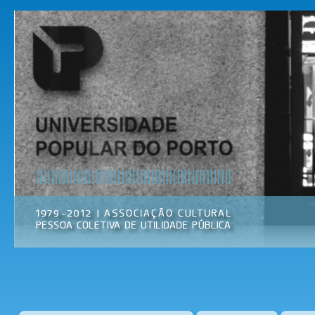
Pas
par
Universidade
Associação
con
Popular do
Cultural
prin
Porto