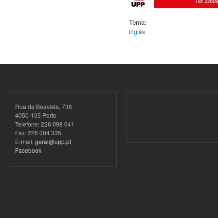
Tema:
Inglês
Rua da Boavista, 736
4050-105 Porto
Telefone: 226 098 641
Fax: 226 004 335
E-mail:
geral@upp.pt
Facebook