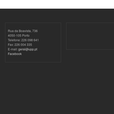
Rua da Boavista, 736
4050-105 Porto
Telefone: 226 098 641
Fax: 226 004 335
E-mail:
geral@upp.pt
Facebook