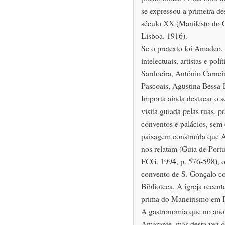
se expressou a primeira d
século XX (Manifesto do 
Lisboa. 1916).
Se o pretexto foi Amadeo,
intelectuais, artistas e po
Sardoeira, António Carnei
Pascoais, Agustina Bessa-L
Importa ainda destacar o s
visita guiada pelas ruas, pr
conventos e palácios, sem 
paisagem construída que 
nos relatam (Guia de Port
FCG. 1994, p. 576-598), o
convento de S. Gonçalo c
Biblioteca. A igreja recen
prima do Maneirismo em P
A gastronomia que no ano 
Amarante, mas desta vez o