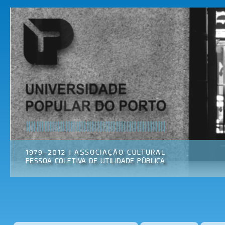
Pas
par
Universidade
Associação
con
Popular do
Cultural
prin
Porto