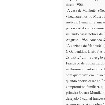
desde 1906.
“A casa de Manhufe” (óleo
visualizaremos no Museu M
rústicas: é uma torre amea
pai ou avô do pintor numa
imitando casas nobres de
Augusto. 1986. Amadeo & 
“A cozinha de Manhufe” 
C Gulbenkian, Lisboa) e “
29,5x51,7 cm – colecção pa
Francisco de Souza Cardos
melhor/maior autonomia do
com quem vive em união d
quando decide casar no Po
compromisso familiar), que
primeira Guerra Mundial (
desejado à capital france
pneumónica. A sua obra ú