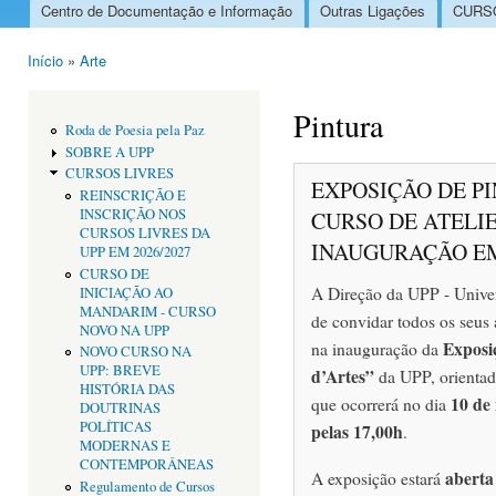
Centro de Documentação e Informação
Outras Ligações
CURSO
Menu principal
Início
»
Arte
Está aqui
Pintura
Roda de Poesia pela Paz
SOBRE A UPP
CURSOS LIVRES
EXPOSIÇÃO DE P
REINSCRIÇÃO E
INSCRIÇÃO NOS
CURSO DE ATELIE
CURSOS LIVRES DA
INAUGURAÇÃO E
UPP EM 2026/2027
CURSO DE
A Direção da UPP - Univer
INICIAÇÃO AO
MANDARIM - CURSO
de convidar todos os seus 
NOVO NA UPP
Exposiç
na inauguração da
NOVO CURSO NA
UPP: BREVE
d’Artes”
da UPP, orientado
HISTÓRIA DAS
10 de
que ocorrerá no dia
DOUTRINAS
POLÍTICAS
pelas 17,00h
.
MODERNAS E
CONTEMPORÂNEAS
aberta
A exposição estará
Regulamento de Cursos