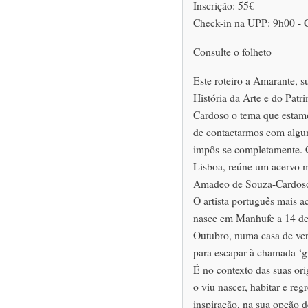
Inscrição: 55€
Check-in na UPP: 9h00 - 
Consulte o folheto
Este roteiro a Amarante, s
História da Arte e do Pa
Cardoso o tema que estamo
de contactarmos com algum
impôs-se completamente. 
Lisboa, reúne um acervo m
Amadeo de Souza-Cardoso 
O artista português mais 
nasce em Manhufe a 14 d
Outubro, numa casa de vera
para escapar à chamada ‘g
É no contexto das suas or
o viu nascer, habitar e re
inspiração, na sua opção 