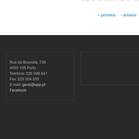
« primeira
‹ anterior
Páginas
Rua da Boavista, 736
4050-105 Porto
Telefone: 226 098 641
Fax: 226 004 335
E-mail:
geral@upp.pt
Facebook