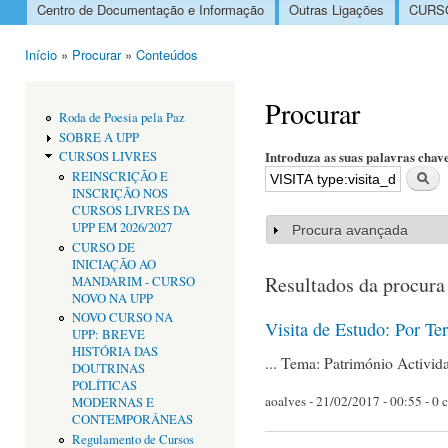
Centro de Documentação e Informação
Outras Ligações
CURSO
Menu principal
Início
»
Procurar
»
Conteúdos
Está aqui
Procurar
Roda de Poesia pela Paz
SOBRE A UPP
Introduza as suas palavras chav
CURSOS LIVRES
REINSCRIÇÃO E
INSCRIÇÃO NOS
CURSOS LIVRES DA
UPP EM 2026/2027
Procura avançada
Mostrar
CURSO DE
INICIAÇÃO AO
Resultados da procura
MANDARIM - CURSO
NOVO NA UPP
NOVO CURSO NA
Visita de Estudo: Por Te
UPP: BREVE
HISTÓRIA DAS
... Tema: Património Activid
DOUTRINAS
POLÍTICAS
aoalves
- 21/02/2017 - 00:55 - 0 
MODERNAS E
CONTEMPORÂNEAS
Regulamento de Cursos