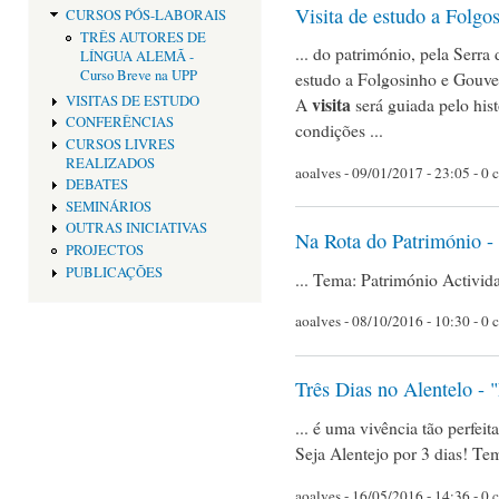
Visita de estudo a Folgo
CURSOS PÓS-LABORAIS
TRÊS AUTORES DE
... do património, pela Serr
LÍNGUA ALEMÃ -
Curso Breve na UPP
estudo a Folgosinho e Gouvei
VISITAS DE ESTUDO
visita
A
será guiada pelo hist
CONFERÊNCIAS
condições ...
CURSOS LIVRES
REALIZADOS
aoalves
- 09/01/2017 - 23:05 - 0 
DEBATES
SEMINÁRIOS
OUTRAS INICIATIVAS
Na Rota do Património -
PROJECTOS
PUBLICAÇÕES
... Tema: Património Activid
aoalves
- 08/10/2016 - 10:30 - 0 
Três Dias no Alentelo - 
... é uma vivência tão perfeita
Seja Alentejo por 3 dias! Te
aoalves
- 16/05/2016 - 14:36 - 0 