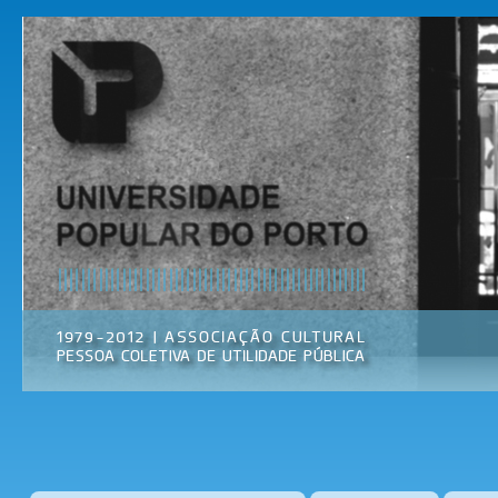
Pas
par
Universidade
Associação
con
Popular do
Cultural
prin
Porto