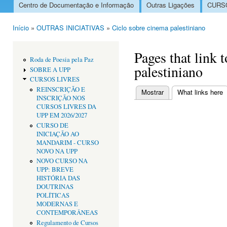
Centro de Documentação e Informação
Outras Ligações
CURSO
Menu principal
Início
»
OUTRAS INICIATIVAS
»
Ciclo sobre cinema palestiniano
Está aqui
Pages that link 
Roda de Poesia pela Paz
palestiniano
SOBRE A UPP
CURSOS LIVRES
REINSCRIÇÃO E
Mostrar
What links here
(
INSCRIÇÃO NOS
Separadores primári
CURSOS LIVRES DA
UPP EM 2026/2027
CURSO DE
INICIAÇÃO AO
MANDARIM - CURSO
NOVO NA UPP
NOVO CURSO NA
UPP: BREVE
HISTÓRIA DAS
DOUTRINAS
POLÍTICAS
MODERNAS E
CONTEMPORÂNEAS
Regulamento de Cursos