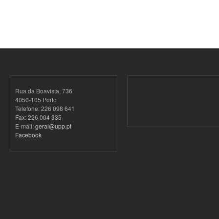
Rua da Boavista, 736
4050-105 Porto
Telefone: 226 098 641
Fax: 226 004 335
E-mail:
geral@upp.pt
Facebook