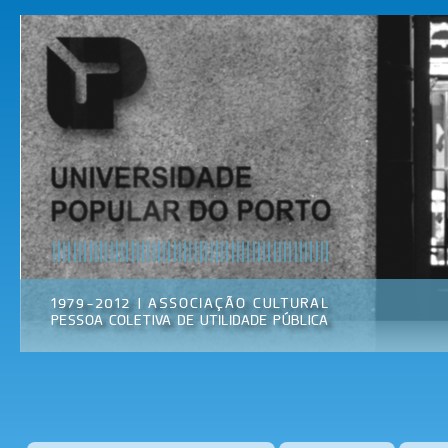
Pas
par
Universidade
Associação
con
Popular do
Cultural
prin
Porto