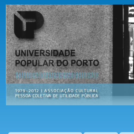
Pas
par
Universidade
Associação
con
Popular do
Cultural
prin
Porto