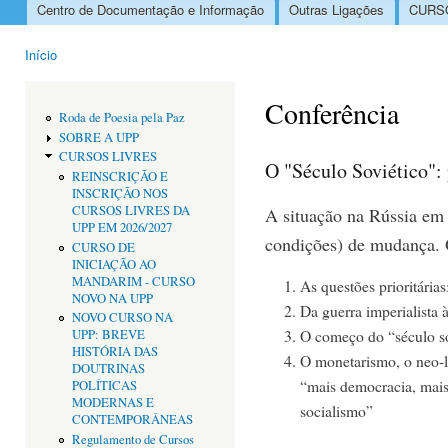
Centro de Documentação e Informação
Outras Ligações
CURSO
Menu principal
Início
Está aqui
Conferência
Roda de Poesia pela Paz
SOBRE A UPP
CURSOS LIVRES
O "Século Soviético":
REINSCRIÇÃO E
INSCRIÇÃO NOS
CURSOS LIVRES DA
A situação na Rússia em 
UPP EM 2026/2027
condições) de mudança. O
CURSO DE
INICIAÇÃO AO
MANDARIM - CURSO
As questões prioritárias
NOVO NA UPP
Da guerra imperialista 
NOVO CURSO NA
O começo do “século so
UPP: BREVE
HISTÓRIA DAS
O monetarismo, o neo-l
DOUTRINAS
“mais democracia, mai
POLÍTICAS
MODERNAS E
socialismo”
CONTEMPORÂNEAS
Regulamento de Cursos