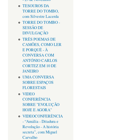
TESOUROS DA
TORRE DO TOMBO,
com Silvestre Lacerda
TORRE DO TOMBO -
SESSÃO DE
DIVULGAÇÃO
TRÊS POEMAS DE
CAMÕES, COMO LER
E PORQUÊ - À
CONVERSA COM
ANTÓNIO CARLOS
CORTEZ EM 10 DE
JANEIRO
UMA CONVERSA
SOBRE ESPAÇOS
FLORESTAIS
VIDEO
CONFERÊNCIA
SOBRE "EVOLUÇÃO
HOJE E AGORA"
VIDEOCONFERÊNCIA
- “Amália - Ditadura e
Revolução - A história
secreta”, com Miguel
Carvalho