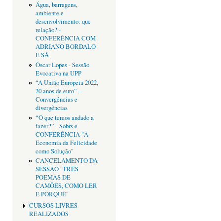
Água, barragens,
ambiente e
desenvolvimento: que
relação? -
CONFERÊNCIA COM
ADRIANO BORDALO
E SÁ
Óscar Lopes - Sessão
Evocativa na UPP
“A União Europeia 2022,
20 anos de euro” -
Convergências e
divergências
“O que temos andado a
fazer?” - Sobrs e
CONFERÊNCIA "A
Economia da Felicidade
como Solução"
CANCELAMENTO DA
SESSÂO "TRÊS
POEMAS DE
CAMÕES, COMO LER
E PORQUÊ"
CURSOS LIVRES
REALIZADOS