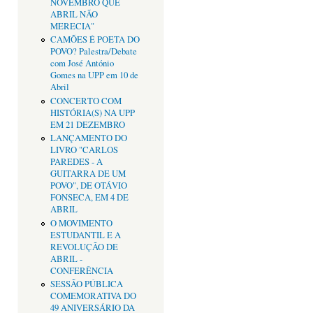
NOVEMBRO QUE
ABRIL NÃO
MERECIA"
CAMÕES É POETA DO
POVO? Palestra/Debate
com José António
Gomes na UPP em 10 de
Abril
CONCERTO COM
HISTÓRIA(S) NA UPP
EM 21 DEZEMBRO
LANÇAMENTO DO
LIVRO "CARLOS
PAREDES - A
GUITARRA DE UM
POVO", DE OTÁVIO
FONSECA, EM 4 DE
ABRIL
O MOVIMENTO
ESTUDANTIL E A
REVOLUÇÃO DE
ABRIL -
CONFERÊNCIA
SESSÃO PÚBLICA
COMEMORATIVA DO
49 ANIVERSÁRIO DA