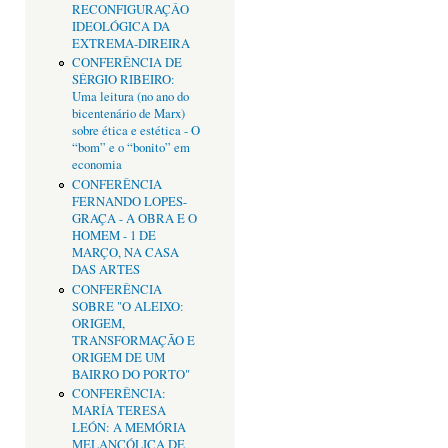
RECONFIGURAÇÂO
IDEOLÓGICA DA
EXTREMA-DIREIRA
CONFERÊNCIA DE
SÉRGIO RIBEIRO:
Uma leitura (no ano do
bicentenário de Marx)
sobre ética e estética - O
“bom” e o “bonito” em
economia
CONFERÊNCIA
FERNANDO LOPES-
GRAÇA - A OBRA E O
HOMEM - 1 DE
MARÇO, NA CASA
DAS ARTES
CONFERÊNCIA
SOBRE "O ALEIXO:
ORIGEM,
TRANSFORMAÇÃO E
ORIGEM DE UM
BAIRRO DO PORTO"
CONFERÊNCIA:
MARÍA TERESA
LEÓN: A MEMÓRIA
MELANCÓLICA DE