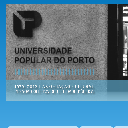
Pas
par
Universidade
Associação
con
Popular do
Cultural
prin
Porto