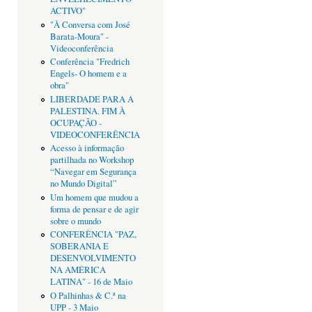
ACTIVO"
"À Conversa com José
Barata-Moura" -
Videoconferência
Conferência "Fredrich
Engels- O homem e a
obra"
LIBERDADE PARA A
PALESTINA. FIM À
OCUPAÇÃO -
VIDEOCONFERÊNCIA
Acesso à informação
partilhada no Workshop
“Navegar em Segurança
no Mundo Digital”
Um homem que mudou a
forma de pensar e de agir
sobre o mundo
CONFERÊNCIA "PAZ,
SOBERANIA E
DESENVOLVIMENTO
NA AMÉRICA
LATINA" - 16 de Maio
O Palhinhas & C.ª na
UPP - 3 Maio