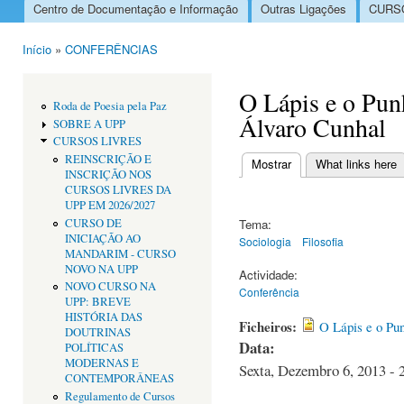
Centro de Documentação e Informação
Outras Ligações
CURSO
Menu principal
Início
»
CONFERÊNCIAS
Está aqui
O Lápis e o Pun
Roda de Poesia pela Paz
Álvaro Cunhal
SOBRE A UPP
CURSOS LIVRES
REINSCRIÇÃO E
Mostrar
(separador ativo)
What links here
INSCRIÇÃO NOS
Separadores primári
CURSOS LIVRES DA
UPP EM 2026/2027
CURSO DE
Tema:
INICIAÇÃO AO
Sociologia
Filosofia
MANDARIM - CURSO
NOVO NA UPP
Actividade:
NOVO CURSO NA
Conferência
UPP: BREVE
HISTÓRIA DAS
Ficheiros:
O Lápis e o Pu
DOUTRINAS
Data:
POLÍTICAS
MODERNAS E
Sexta, Dezembro 6, 2013 - 
CONTEMPORÂNEAS
Regulamento de Cursos