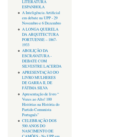
LITERATURA
ESPANHOLA
A Inteligência Artificial
em debate na UPP - 29
Novembro e 6 Dezembro
A LONGA QUERELA
DA ARQUITECTURA
PORTUENSE – 1867-
1933
ABOLIÇÃO DA
ESCRAVATURA -
DEBATE COM
SILVESTRE LACERDA
APRESENTAÇÂO DO
LIVRO MULHERES
DE GARRA II, DE
FÁTIMA SILVA
Apresentação de livro “
Vozes ao Alto! 100
Histórias na História do
Partido Comunista
Português”
CELEBRAÇÃO DOS
500 ANOS DO
NASCIMENTO DE
CAMÕES - Na UPP em