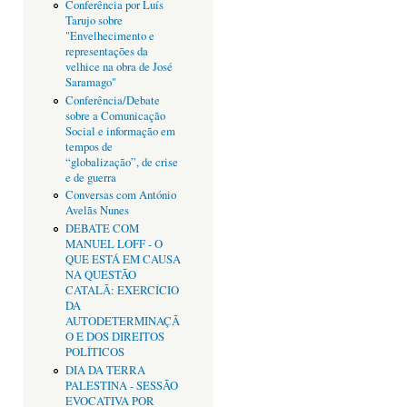
Conferência por Luís
Tarujo sobre
"Envelhecimento e
representações da
velhice na obra de José
Saramago"
Conferência/Debate
sobre a Comunicação
Social e informação em
tempos de
“globalização”, de crise
e de guerra
Conversas com António
Avelãs Nunes
DEBATE COM
MANUEL LOFF - O
QUE ESTÁ EM CAUSA
NA QUESTÃO
CATALÃ: EXERCÍCIO
DA
AUTODETERMINAÇÃ
O E DOS DIREITOS
POLÍTICOS
DIA DA TERRA
PALESTINA - SESSÃO
EVOCATIVA POR