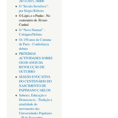
28/11/2015, 18H00
O "Século Soviético":
por Sérgio Ribeiro
O Lápis e o Punho - No
centenário de Álvaro
Cunhal
O “Novo Normal” -
Colóquio/Debate
Os 150 anos da Comuna
de Paris - Conferência
debate
PRÓXIMAS
ACTIVIDADES SOBRE
OS100 ANOS DA
REVOLUÇÃO DE
OUTUBRO
SESSÃO EVOCATIVA
DO CENTENÁRIO DO
NASCIMENTO DE
PAPINIANO CARLOS
Saberes, Educação e
Democracia - Tradição e
atualidade do
movimento das
Universidades Populares
- 29 de Novembro