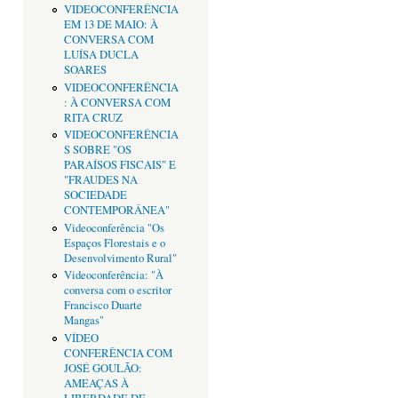
VIDEOCONFERÊNCIA
EM 13 DE MAIO: À
CONVERSA COM
LUÍSA DUCLA
SOARES
VIDEOCONFERÊNCIA
: À CONVERSA COM
RITA CRUZ
VIDEOCONFERÊNCIA
S SOBRE "OS
PARAÍSOS FISCAIS" E
"FRAUDES NA
SOCIEDADE
CONTEMPORÂNEA"
Videoconferência "Os
Espaços Florestais e o
Desenvolvimento Rural"
Videoconferência: "À
conversa com o escritor
Francisco Duarte
Mangas"
VÍDEO
CONFERÊNCIA COM
JOSÉ GOULÃO:
AMEAÇAS À